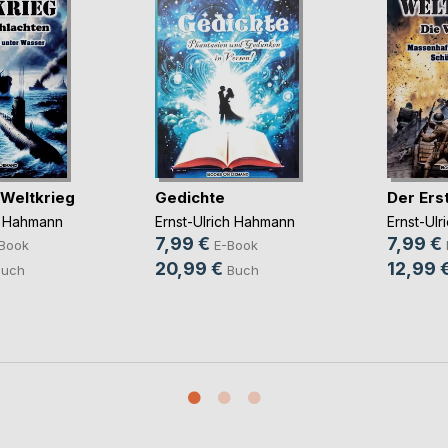
 Weltkrieg
Gedichte
Der Ers
h Hahmann
Ernst-Ulrich Hahmann
Ernst-Ul
7,99 €
7,99 €
Book
E-Book
20,99 €
12,99 
Buch
Buch