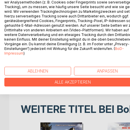
Auf Einladung der deutschstämmigen Zarin Katharin
wir Analysemethoden (z. B. Cookies oder Fingerprints sowie serverseitig
Tracking), um zu messen, wie häufig unsere Seite besucht und wie sie ge
Steppengebiet an der Wolga.
wird. Wir verwenden Trackingtechnologien zu Marketingzwecken und se
Das vorliegende Buch handelt von einem Wolgadeut
hierzu serverseitiges Tracking sowie auch Drittanbieter ein, wodurch ggf.
Erlebte die Zeit als die Deutschen an der Wolga m
geräteübergreifend Cookies, Fingerprints, Tracking-Pixel, IP-Adressen s
gehashte E-Mail-Adressen genutzt werden. Auf unserer Seite betten wir
"innerer Feind" betrachtet wurden. Unter mensch
Drittinhalte von anderen Anbietern ein (Video-Plattformen). Wir haben auf
bzw. Mittelasien.
weitere Datenverarbeitung und ein etwaiges Tracking durch den Drittanbi
Die Verbannung nicht nur der Wogadeutschen, son
keinen Einfluss. Mit deiner Einstellung willigst du in die oben beschriebe
Vorgänge ein. Du kannst deine Einwilligung (z. B. im Footer unter „Privacy-
an.
Einstellungen“) jederzeit mit Wirkung für die Zukunft widerrufen. (
BoD-
Erst 1964 wurden die Wolgadeutschen offiziell vom
Impressum
)
Deutschland befreit.
Heute leben in der Bundesrepublik ca. 2,5 Millione
Angehörige aus den Staaten der ehemaligen Sowj
ABLEHNEN
ANPASSEN
Das persönliche Erleben der Hauptperson dieses B
Bundesrepublik spiegelt anschaulich die damalige 
ALLE AKZEPTIEREN
WEITERE TITEL BEI
Bo