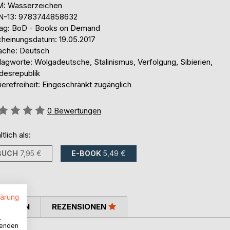
: Wasserzeichen
N-13: 9783744858632
lag: BoD - Books on Demand
cheinungsdatum: 19.05.2017
ache: Deutsch
lagworte: Wolgadeutsche, Stalinismus, Verfolgung, Sibierien,
desrepublik
ierefreiheit: Eingeschränkt zugänglich
ertung::
0
Bewertungen
ltlich als:
BUCH
7,95 €
E-BOOK
5,49 €
lärung
TIMMEN
REZENSIONEN
.
wenden