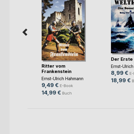
Der Erste
 - Der
Ritter vom
Ernst-Ulric
dett
Frankenstein
8,99 €
E-
Hahmann
Ernst-Ulrich Hahmann
18,99 €
9,49 €
ok
E-Book
14,99 €
Buch