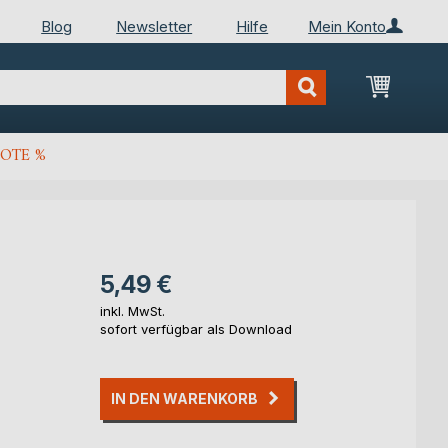
Blog
Newsletter
Hilfe
Mein Konto
Mein Wa
OTE %
5,49 €
inkl. MwSt.
sofort verfügbar als Download
IN DEN WARENKORB