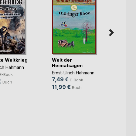
te Weltkrieg
Welt der
Heimatsagen
Welf 
rich Hahmann
Weltr
Ernst-Ulrich Hahmann
E-Book
7,49 €
Ernst-
E-Book
€
Buch
5,99
11,99 €
Buch
9,99