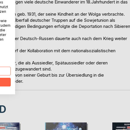
a II. zogen viele deutsche Einwanderer im 18.Jahrhundert in das
es
nutzt
tzen
schen geb. 1931, der seine Kindheit an der Wolga verbrachte.
it dem Überfall deutscher Truppen auf die Sowjetunion als
owie
 zudem
enunwürdigen Bedingungen erfolgte die Deportation nach Sibiere
 die
eter
dern aller Deutsch-Russen dauerte auch nach dem Krieg weiter
nen
 Vorwurf der Kollaboration mit dem nationalsozialistischen
n Bürger, die als Aussiedler, Spätaussiedler oder deren
etunion zugewandert sind.
uches von seiner Geburt bis zur Übersiedlung in die
Zeit wieder.
D