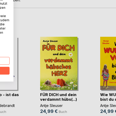
nutzt
tzen
owie
 zudem
D
 die
eter
nen
 - ist das
FÜR DICH und dein
Wie WU
verdammt hübs(...)
bist du 
ldebrandt
Antje Sleuser
Antje Sle
24,99 €
24,99 
uch
Buch