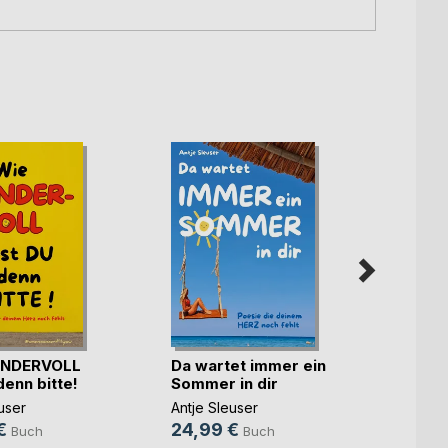
NDERVOLL
Da wartet immer ein
denn bitte!
Sommer in dir
Schil
user
Antje Sleuser
Grazia
€
24,99 €
Buch
Buch
12,9