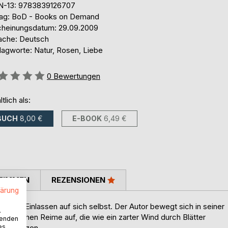
N-13: 9783839126707
lag: BoD - Books on Demand
cheinungsdatum: 29.09.2009
ache: Deutsch
lagworte: Natur, Rosen, Liebe
ertung::
0
Bewertungen
ltlich als:
BUCH
8,00 €
E-BOOK
6,49 €
TIMMEN
REZENSIONEN
lärung
rung. Einlassen auf sich selbst. Der Autor bewegt sich in seiner
.
 tauchen Reime auf, die wie ein zarter Wind durch Blätter
wenden
es
er anheizen.