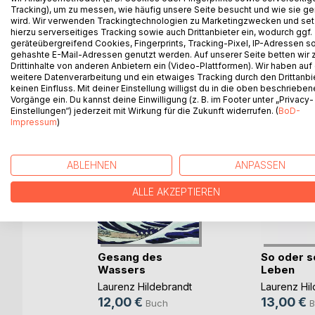
Tracking), um zu messen, wie häufig unsere Seite besucht und wie sie ge
wird. Wir verwenden Trackingtechnologien zu Marketingzwecken und se
hierzu serverseitiges Tracking sowie auch Drittanbieter ein, wodurch ggf.
geräteübergreifend Cookies, Fingerprints, Tracking-Pixel, IP-Adressen s
gehashte E-Mail-Adressen genutzt werden. Auf unserer Seite betten wir
WEITERE TITEL BEI
Bo
Drittinhalte von anderen Anbietern ein (Video-Plattformen). Wir haben auf
weitere Datenverarbeitung und ein etwaiges Tracking durch den Drittanbi
keinen Einfluss. Mit deiner Einstellung willigst du in die oben beschriebe
Vorgänge ein. Du kannst deine Einwilligung (z. B. im Footer unter „Privacy-
Einstellungen“) jederzeit mit Wirkung für die Zukunft widerrufen. (
BoD-
Impressum
)
ABLEHNEN
ANPASSEN
ALLE AKZEPTIEREN
Gesang des
So oder so
Wassers
Leben
d hinaus
Laurenz Hildebrandt
Laurenz Hi
12,00 €
13,00 €
Buch
B
f