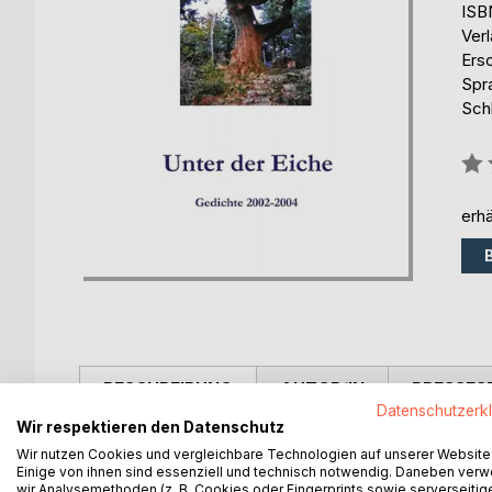
ISB
Ver
Ers
Spr
Sch
Bew
0%
erhä
BESCHREIBUNG
AUTOR/IN
PRESSES
Datenschutzerk
Wir respektieren den Datenschutz
Gedichte der Liebe, Gedichte aus Liebe, Naturerfah
Wir nutzen Cookies und vergleichbare Technologien auf unserer Website
rhythmischen Sprache meist ohne Reime. Manchmal
Einige von ihnen sind essenziell und technisch notwendig. Daneben ver
wir Analysemethoden (z. B. Cookies oder Fingerprints sowie serverseitig
streifen oder wie ein Sturm das Lebensfeuer weit