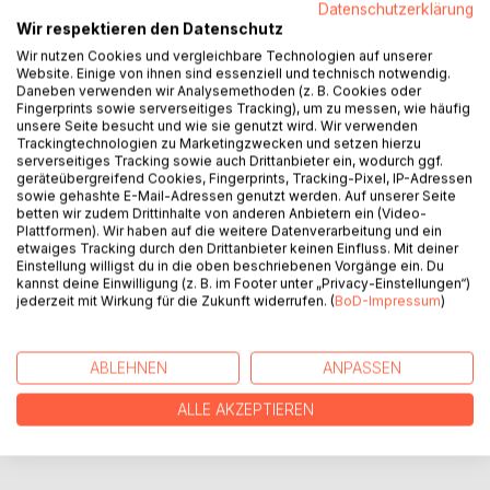
Datenschutzerklärung
Namen und Daten wurden geändert, um die Unschuldigen
Wir respektieren den Datenschutz
zu schützen. Aber wer war hier schon unschuldig?
Wir nutzen Cookies und vergleichbare Technologien auf unserer
Eine geheimnisvolle Inschrift auf dem Hietzinger Friedhof
Website. Einige von ihnen sind essenziell und technisch notwendig.
Daneben verwenden wir Analysemethoden (z. B. Cookies oder
führt uns zurück in eine Zeit, als die Welt in Wien zu Besuch
Fingerprints sowie serverseitiges Tracking), um zu messen, wie häufig
war und zu einem mysteriösen Todesfall, der nie wirklich
unsere Seite besucht und wie sie genutzt wird. Wir verwenden
geklärt wurde. Wer war Richard Sobjeski? Kann ein 150
Trackingtechnologien zu Marketingzwecken und setzen hierzu
serverseitiges Tracking sowie auch Drittanbieter ein, wodurch ggf.
Jahre altes Rätsel jetzt noch gelöst werden?
geräteübergreifend Cookies, Fingerprints, Tracking-Pixel, IP-Adressen
Die Spuren führen zu einem Wiener Wahrzeichen, das
sowie gehashte E-Mail-Adressen genutzt werden. Auf unserer Seite
vielen nur von seinem Ende bekannt ist. Aber was ist
betten wir zudem Drittinhalte von anderen Anbietern ein (Video-
Plattformen). Wir haben auf die weitere Datenverarbeitung und ein
damals auf dem Dach der Rotunde wirklich geschehen?
etwaiges Tracking durch den Drittanbieter keinen Einfluss. Mit deiner
Einstellung willigst du in die oben beschriebenen Vorgänge ein. Du
kannst deine Einwilligung (z. B. im Footer unter „Privacy-Einstellungen“)
AUTOR/IN
jederzeit mit Wirkung für die Zukunft widerrufen. (
BoD-Impressum
)
PRESSESTIMMEN
ABLEHNEN
ANPASSEN
ALLE AKZEPTIEREN
REZENSIONEN