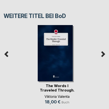
WEITERE TITEL BEI
BoD
The Words I
Traveled Through.
Life(...)
Viktoria Valenta
18,00 €
Buch