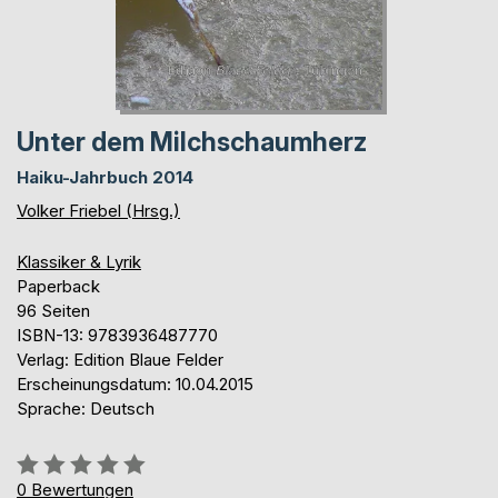
Unter dem Milchschaumherz
Haiku-Jahrbuch 2014
Volker Friebel (Hrsg.)
Klassiker & Lyrik
Paperback
96 Seiten
ISBN-13: 9783936487770
Verlag: Edition Blaue Felder
Erscheinungsdatum: 10.04.2015
Sprache: Deutsch
Bewertung::
0%
0
Bewertungen