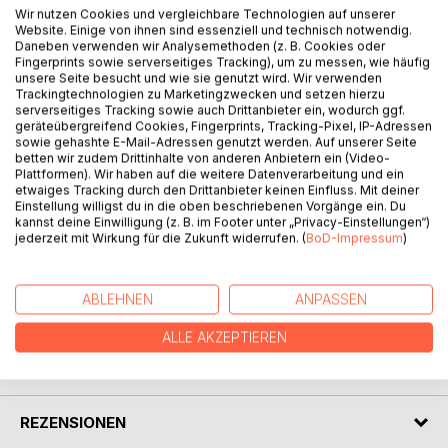
deutschsprachigen Haiku. Die Präsenz www.Haiku-
Wir nutzen Cookies und vergleichbare Technologien auf unserer
heute.de erstellt aus eingereichten Texten Auswahlen. Die
Website. Einige von ihnen sind essenziell und technisch notwendig.
Jahrbücher, von denen hier das zwölfte vorliegt, wollen
Daneben verwenden wir Analysemethoden (z. B. Cookies oder
Fingerprints sowie serverseitiges Tracking), um zu messen, wie häufig
eine Auswahl der besten Haiku jedes Jahres versammeln
unsere Seite besucht und wie sie genutzt wird. Wir verwenden
und so einen Überblick zum Stand der deutschsprachigen
Trackingtechnologien zu Marketingzwecken und setzen hierzu
Haiku-Dichtung geben. Dazu werden jedes Jahr auch Haiku
serverseitiges Tracking sowie auch Drittanbieter ein, wodurch ggf.
geräteübergreifend Cookies, Fingerprints, Tracking-Pixel, IP-Adressen
außerhalb der Monatsauswahlen aufgenommen.
sowie gehashte E-Mail-Adressen genutzt werden. Auf unserer Seite
betten wir zudem Drittinhalte von anderen Anbietern ein (Video-
591 Haiku von 109 Autoren und sechs Tan-Renga wurden in
Plattformen). Wir haben auf die weitere Datenverarbeitung und ein
etwaiges Tracking durch den Drittanbieter keinen Einfluss. Mit deiner
dieses zwölfte Jahrbuch des Projekts Haiku heute
Einstellung willigst du in die oben beschriebenen Vorgänge ein. Du
aufgenommen. Für die Aufnahme war Bedingung, dass die
kannst deine Einwilligung (z. B. im Footer unter „Privacy-Einstellungen“)
Texte im Jahr 2014 geschrieben oder in diesem Jahr
jederzeit mit Wirkung für die Zukunft widerrufen. (
BoD-Impressum
)
erstveröffentlicht wurden.
ABLEHNEN
ANPASSEN
AUTOR/IN
ALLE AKZEPTIEREN
PRESSESTIMMEN
REZENSIONEN