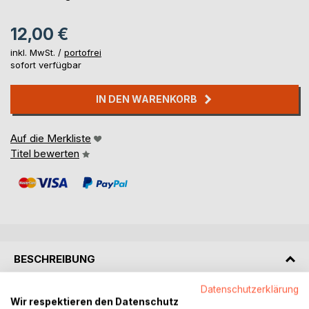
12,00 €
inkl. MwSt. /
portofrei
sofort verfügbar
IN DEN WARENKORB
Auf die Merkliste
Titel bewerten
BESCHREIBUNG
Datenschutzerklärung
Haiku heute ist ein Projekt zur Förderung des
Wir respektieren den Datenschutz