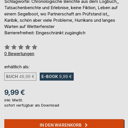
Schlagworte: Chronologische Berichte aus dem Logbuch,,
Tatsachenberichte und Erlebnise, keine Fiktion, Leben auf
einem Segelboot, wo Partnerschaft am Prüfstand ist,,
Karibik, schön aber viele Probleme, Hurrikans und langes
Warten auf Wetterfenster
Barrierefreiheit: Eingeschränkt zugänglich
Bewertung::
0%
0
Bewertungen
erhältlich als:
BUCH
49,99 €
E-BOOK
9,99 €
9,99 €
inkl. MwSt.
sofort verfügbar als Download
IN DEN WARENKORB