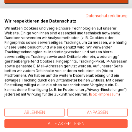
Auf die Merkliste
Datenschutzerklärung
Titel bewerten
Wir respektieren den Datenschutz
Wir nutzen Cookies und vergleichbare Technologien auf unserer
Website. Einige von ihnen sind essenziell und technisch notwendig.
Daneben verwenden wir Analysemethoden (z. B. Cookies oder
Fingerprints sowie serverseitiges Tracking), um zu messen, wie häufig
unsere Seite besucht und wie sie genutzt wird. Wir verwenden
Trackingtechnologien zu Marketingzwecken und setzen hierzu
serverseitiges Tracking sowie auch Drittanbieter ein, wodurch ggf.
geräteübergreifend Cookies, Fingerprints, Tracking-Pixel, IP-Adressen
BESCHREIBUNG
sowie gehashte E-Mail-Adressen genutzt werden. Auf unserer Seite
betten wir zudem Drittinhalte von anderen Anbietern ein (Video-
Plattformen). Wir haben auf die weitere Datenverarbeitung und ein
etwaiges Tracking durch den Drittanbieter keinen Einfluss. Mit deiner
Für diejenigen, die vor haben einmal das Fahrtensegeln
Einstellung willigst du in die oben beschriebenen Vorgänge ein. Du
anzustreben, oder auch nur ein Boot zu kaufen. Es zeigt die
kannst deine Einwilligung (z. B. im Footer unter „Privacy-Einstellungen“)
ungeschminkte Wahrheit über das Leben auf einem
jederzeit mit Wirkung für die Zukunft widerrufen. (
BoD-Impressum
)
Segelboot und all die Probleme die auftauchen können,
auch wenn man vorher glaubt, alles bedacht zu haben. Es
ABLEHNEN
ANPASSEN
geht um das "Blauwassersegeln" und zeigt die Dinge auf,
die wirklich passieren. Nach dem Motto: "Fahrtensegeln
ALLE AKZEPTIEREN
heißt, in den paradiesischsten Buchten, das Boot zu
reparieren" Es zeigt die Gefahren auf, wo man zeitweise