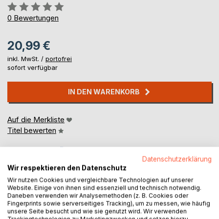
Bewertung::
0%
0
Bewertungen
20,99 €
inkl. MwSt. /
portofrei
sofort verfügbar
IN DEN WARENKORB
Auf die Merkliste
Titel bewerten
Datenschutzerklärung
Wir respektieren den Datenschutz
Wir nutzen Cookies und vergleichbare Technologien auf unserer
Website. Einige von ihnen sind essenziell und technisch notwendig.
Daneben verwenden wir Analysemethoden (z. B. Cookies oder
Fingerprints sowie serverseitiges Tracking), um zu messen, wie häufig
BESCHREIBUNG
unsere Seite besucht und wie sie genutzt wird. Wir verwenden
Trackingtechnologien zu Marketingzwecken und setzen hierzu