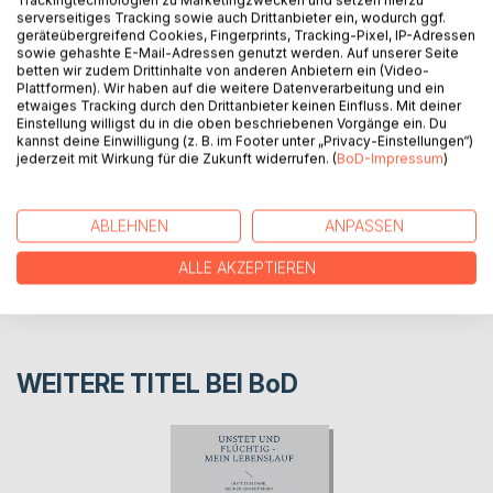
serverseitiges Tracking sowie auch Drittanbieter ein, wodurch ggf.
Lebenserinnerungen von Johann Gerhard Nickel, 1902-
geräteübergreifend Cookies, Fingerprints, Tracking-Pixel, IP-Adressen
sowie gehashte E-Mail-Adressen genutzt werden. Auf unserer Seite
1999.
betten wir zudem Drittinhalte von anderen Anbietern ein (Video-
Plattformen). Wir haben auf die weitere Datenverarbeitung und ein
etwaiges Tracking durch den Drittanbieter keinen Einfluss. Mit deiner
AUTOR/IN
Einstellung willigst du in die oben beschriebenen Vorgänge ein. Du
kannst deine Einwilligung (z. B. im Footer unter „Privacy-Einstellungen“)
jederzeit mit Wirkung für die Zukunft widerrufen. (
BoD-Impressum
)
PRESSESTIMMEN
ABLEHNEN
ANPASSEN
REZENSIONEN
ALLE AKZEPTIEREN
WEITERE TITEL BEI
BoD