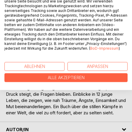
Melina lebt für den Fußball, doch ihr Traum droht, sie zu
unsere Seite besucht und wie sie genutzt wird. Wir verwenden
Trackingtechnologien zu Marketingzwecken und setzen hierzu
zerreißen. Marc kämpft täglich gegen die Last der Schule
serverseitiges Tracking sowie auch Drittanbieter ein, wodurch ggf.
und das Gefühl, nie genug zu sein. Sophie sucht
geräteübergreifend Cookies, Fingerprints, Tracking-Pixel, IP-Adressen
Anerkennung in einem Spiegelbild, das ihr nie genug ist.
sowie gehashte E-Mail-Adressen genutzt werden. Auf unserer Seite
betten wir zudem Drittinhalte von anderen Anbietern ein (Video-
Cedric fürchtet sich vor dem Vater, Vivien zieht sich aus
Plattformen). Wir haben auf die weitere Datenverarbeitung und ein
der Welt zurück, und Timo wünscht sich nichts sehnlicher,
etwaiges Tracking durch den Drittanbieter keinen Einfluss. Mit deiner
als normal zu sein. Alara trägt Verantwortung, die viel zu
Einstellung willigst du in die oben beschriebenen Vorgänge ein. Du
kannst deine Einwilligung (z. B. im Footer unter „Privacy-Einstellungen“)
groß für ihre 13 Jahre ist. Lucia versucht, den Schmerz mit
jederzeit mit Wirkung für die Zukunft widerrufen. (
BoD-Impressum
)
Rauch zu betäuben, während Henry sich in der
Ungewissheit seiner Zukunft verliert. Hannah wird von
Mitschülerinnen gequält, Maria ertrinkt in Leere und
ABLEHNEN
ANPASSEN
Einsamkeit, und Aubrey kämpft mit dem Verlust ihres
besten Freundes.
ALLE AKZEPTIEREN
Jeder Morgen beginnt gleich: der Wecker klingelt, der
Druck steigt, die Fragen bleiben. Einblicke in 12 junge
Leben, die zeigen, wie nah Träume, Ängste, Einsamkeit und
Mut beieinanderliegen. Ein Buch über die stillen Kämpfe in
einer Welt, die viel zu oft fordert, aber zu selten sieht.
AUTOR/IN