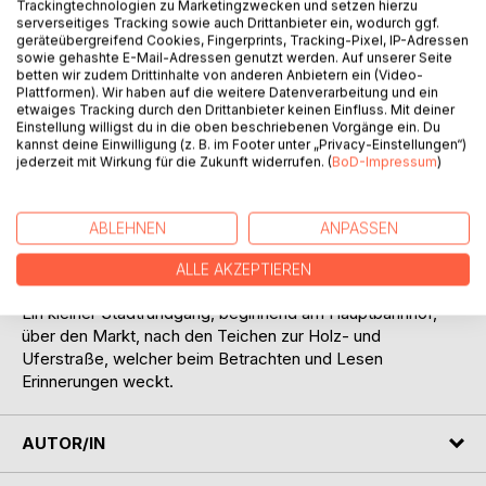
Trackingtechnologien zu Marketingzwecken und setzen hierzu
serverseitiges Tracking sowie auch Drittanbieter ein, wodurch ggf.
geräteübergreifend Cookies, Fingerprints, Tracking-Pixel, IP-Adressen
sowie gehashte E-Mail-Adressen genutzt werden. Auf unserer Seite
betten wir zudem Drittinhalte von anderen Anbietern ein (Video-
BESCHREIBUNG
Plattformen). Wir haben auf die weitere Datenverarbeitung und ein
etwaiges Tracking durch den Drittanbieter keinen Einfluss. Mit deiner
Einstellung willigst du in die oben beschriebenen Vorgänge ein. Du
kannst deine Einwilligung (z. B. im Footer unter „Privacy-Einstellungen“)
Mit der Gegenüberstellung vieler Schwarzweiß-Fotografien
jederzeit mit Wirkung für die Zukunft widerrufen. (
BoD-Impressum
)
aus den 1980er Jahren und aktuellen Bildern, lädt der Autor
dieses Buches Sie zu einer interessanten Vergleichsreise
ein. Refotografien, Fotomontagen und viele Informationen
ABLEHNEN
ANPASSEN
dokumentieren auf eine sehr beeindruckende Art und
Weise den Wandel seiner Heimatstadt Werdau.
ALLE AKZEPTIEREN
Ein kleiner Stadtrundgang, beginnend am Hauptbahnhof,
über den Markt, nach den Teichen zur Holz- und
Uferstraße, welcher beim Betrachten und Lesen
Erinnerungen weckt.
AUTOR/IN