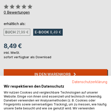
Bewertung::
0%
0
Bewertungen
erhältlich als:
BUCH
21,99 €
E-BOOK
8,49 €
8,49 €
inkl. MwSt.
sofort verfügbar als Download
IN DEN WARENKORB
Datenschutzerklärung
Wir respektieren den Datenschutz
Auf die Merkliste
Wir nutzen Cookies und vergleichbare Technologien auf unserer
Titel bewerten
Website. Einige von ihnen sind essenziell und technisch notwendig.
Daneben verwenden wir Analysemethoden (z. B. Cookies oder
Fingerprints sowie serverseitiges Tracking), um zu messen, wie häufig
unsere Seite besucht und wie sie genutzt wird. Wir verwenden