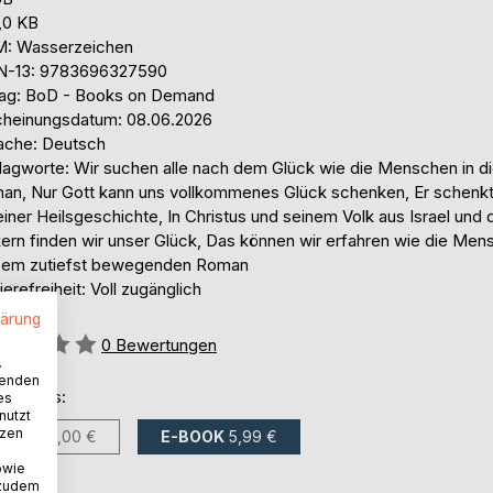
,0 KB
: Wasserzeichen
N-13: 9783696327590
lag: BoD - Books on Demand
cheinungsdatum: 08.06.2026
ache: Deutsch
lagworte: Wir suchen alle nach dem Glück wie die Menschen in 
an, Nur Gott kann uns vollkommenes Glück schenken, Er schenkt
einer Heilsgeschichte, In Christus und seinem Volk aus Israel und 
kern finden wir unser Glück, Das können wir erfahren wie die Men
sem zutiefst bewegenden Roman
ierefreiheit: Voll zugänglich
lärung
ertung::
0
Bewertungen
.
wenden
ltlich als:
es
nutzt
tzen
BUCH
12,00 €
E-BOOK
5,99 €
owie
 zudem