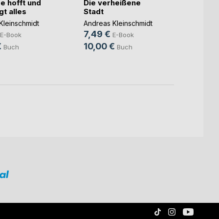
e hofft und
Die verheißene
Rat u
t alles
Stadt
das L
Kleinschmidt
Andreas Kleinschmidt
Andrea
7,49 €
3,99
E-Book
E-Book
€
10,00 €
6,50
Buch
Buch