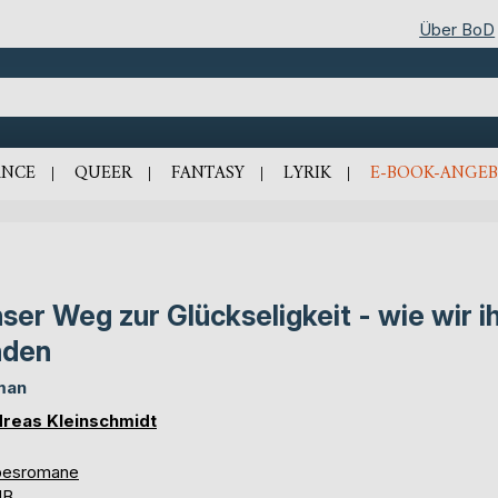
Über BoD
NCE
QUEER
FANTASY
LYRIK
E-BOOK-ANGEB
ser Weg zur Glückseligkeit - wie wir i
nden
man
reas Kleinschmidt
besromane
UB