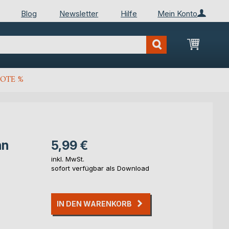
Blog
Newsletter
Hilfe
Mein Konto
Mein Wa
OTE %
hn
5,99 €
inkl. MwSt.
sofort verfügbar als Download
IN DEN WARENKORB