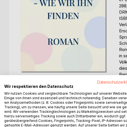
288
DRM
ISB
Ver
Ers
Spr
Sch
Rom
in s
Völ
die
Barr
Datenschutzerk
Wir respektieren den Datenschutz
Bew
Wir nutzen Cookies und vergleichbare Technologien auf unserer Website
0%
Einige von ihnen sind essenziell und technisch notwendig. Daneben ver
erhä
wir Analysemethoden (z. B. Cookies oder Fingerprints sowie serverseitig
Tracking), um zu messen, wie häufig unsere Seite besucht und wie sie ge
wird. Wir verwenden Trackingtechnologien zu Marketingzwecken und se
hierzu serverseitiges Tracking sowie auch Drittanbieter ein, wodurch ggf.
geräteübergreifend Cookies, Fingerprints, Tracking-Pixel, IP-Adressen s
gehashte E-Mail-Adressen genutzt werden. Auf unserer Seite betten wir