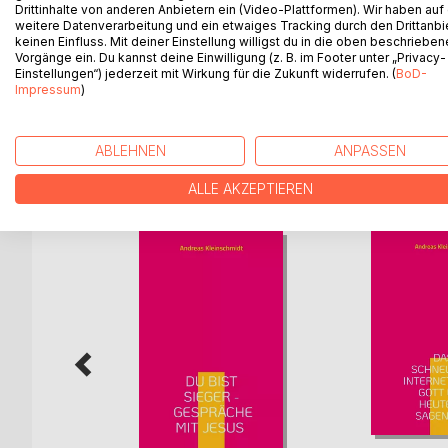
Drittinhalte von anderen Anbietern ein (Video-Plattformen). Wir haben auf
weitere Datenverarbeitung und ein etwaiges Tracking durch den Drittanbi
BESCHREIBUNG
AUTOR/IN
PRESSES
keinen Einfluss. Mit deiner Einstellung willigst du in die oben beschriebe
Vorgänge ein. Du kannst deine Einwilligung (z. B. im Footer unter „Privacy-
Einstellungen“) jederzeit mit Wirkung für die Zukunft widerrufen. (
BoD-
Unser Weg zur Glückseligkeit - wie wir ihn finden
Impressum
)
ABLEHNEN
ANPASSEN
WEITERE TITEL BEI
Bo
ALLE AKZEPTIEREN