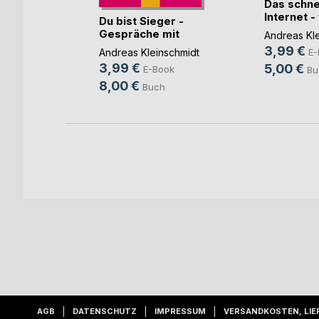
Das schne
Internet -
nis des
Du bist Sieger -
Gott(...)
ses
Gespräche mit
Andreas Kl
Jesus
3,99 €
schmidt
Andreas Kleinschmidt
E-
3,99 €
5,00 €
ok
E-Book
Bu
8,00 €
h
Buch
AGB
DATENSCHUTZ
IMPRESSUM
VERSANDKOSTEN, LIE