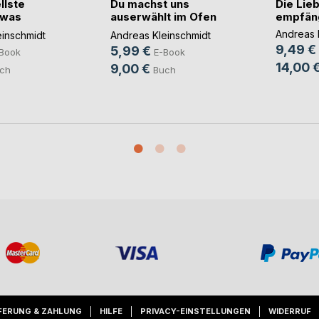
llste
Du machst uns
Die Lieb
 was
auserwählt im Ofen
empfäng
d(...)
Andreas 
einschmidt
Andreas Kleinschmidt
9,49 €
5,99 €
Book
E-Book
14,00 
9,00 €
ch
Buch
FERUNG & ZAHLUNG
HILFE
PRIVACY-EINSTELLUNGEN
WIDERRUF