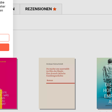
 die
eter
TIMMEN
REZENSIONEN
nen
. Roman
D