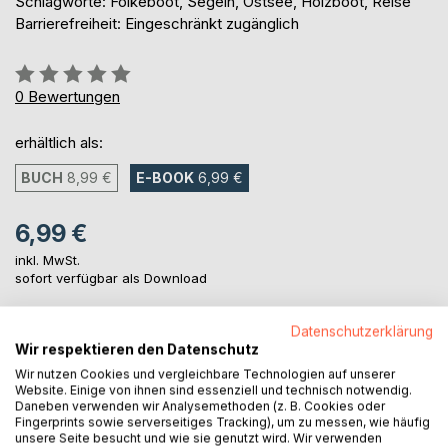
Schlagworte: Folkeboot, Segeln, Ostsee, Holzboot, Reise
Barrierefreiheit: Eingeschränkt zugänglich
Bewertung::
0%
0
Bewertungen
erhältlich als:
BUCH
8,99 €
E-BOOK
6,99 €
6,99 €
inkl. MwSt.
sofort verfügbar als Download
Datenschutzerklärung
IN DEN WARENKORB
Wir respektieren den Datenschutz
Wir nutzen Cookies und vergleichbare Technologien auf unserer
Website. Einige von ihnen sind essenziell und technisch notwendig.
Auf die Merkliste
Daneben verwenden wir Analysemethoden (z. B. Cookies oder
Fingerprints sowie serverseitiges Tracking), um zu messen, wie häufig
Titel bewerten
unsere Seite besucht und wie sie genutzt wird. Wir verwenden