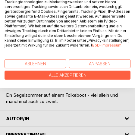
Trackingtechnologien zu Marketingzwecken und setzen hierzu
serverseitiges Tracking sowie auch Drittanbieter ein, wodurch ggf.
geräteübergreifend Cookies, Fingerprints, Tracking-Pixel, IP-Adressen
sowie gehashte E-Mail-Adressen genutzt werden. Auf unserer Seite
betten wir zudem Drittinhalte von anderen Anbietern ein (Video-
Plattformen). Wir haben auf die weitere Datenverarbeitung und ein
etwaiges Tracking durch den Drittanbieter keinen Einfluss. Mit deiner
Einstellung willigst du in die oben beschriebenen Vorgänge ein. Du
BESCHREIBUNG
kannst deine Einwilligung (z. B. im Footer unter „Privacy-Einstellungen“)
jederzeit mit Wirkung für die Zukunft widerrufen. (
BoD-Impressum
)
"Loszusegeln bedeutet, Weite zu erfahren, die Perspektive
deutlich zu verändern, die Dinge von See zu sehen und
ABLEHNEN
ANPASSEN
nicht nur den dahingleitenden weißen Segeln sehnsüchtig
ALLE AKZEPTIEREN
nachzublicken. An Orte zu gelangen, zu denen keine Fähre
fährt."
Ein Segelsommer auf einem Folkeboot - viel allein und
manchmal auch zu zweit.
AUTOR/IN
PRESSESTIMMEN