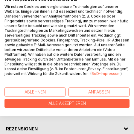
BESCHREIBUNG
Wir nutzen Cookies und vergleichbare Technologien auf unserer
Website. Einige von ihnen sind essenziell und technisch notwendig.
Daneben verwenden wir Analysemethoden (z. B. Cookies oder
Fingerprints sowie serverseitiges Tracking), um zu messen, wie häufig
Das Vorgebirge ist eine rheinische Region, die trotz der
unsere Seite besucht und wie sie genutzt wird. Wir verwenden
Nähe zu den Zentren Köln und Bonn literarisch im
Trackingtechnologien zu Marketingzwecken und setzen hierzu
Verborgenen liegt. Das Gebiet der Hügel über der
serverseitiges Tracking sowie auch Drittanbieter ein, wodurch ggf.
geräteübergreifend Cookies, Fingerprints, Tracking-Pixel, IP-Adressen
Rheinebene ist eine besondere lyrische Landschaft am
sowie gehashte E-Mail-Adressen genutzt werden. Auf unserer Seite
Rande der Kölner Bucht. Durch die Besonderheit des
betten wir zudem Drittinhalte von anderen Anbietern ein (Video-
langgestreckten fruchtbaren Höhenzugs und durch die
Plattformen). Wir haben auf die weitere Datenverarbeitung und ein
etwaiges Tracking durch den Drittanbieter keinen Einfluss. Mit deiner
kulturelle und sprachliche Gemeinsamkeit seiner Bewohner
Einstellung willigst du in die oben beschriebenen Vorgänge ein. Du
hat das Vorgebirge eine Eigenständigkeit bewahrt, die sich
kannst deine Einwilligung (z. B. im Footer unter „Privacy-Einstellungen“)
einer Einordnung in das nähere Umfeld der großen Städte
jederzeit mit Wirkung für die Zukunft widerrufen. (
BoD-Impressum
)
Köln und Bonn widersetzt.
ABLEHNEN
ANPASSEN
AUTOR/IN
ALLE AKZEPTIEREN
PRESSESTIMMEN
REZENSIONEN