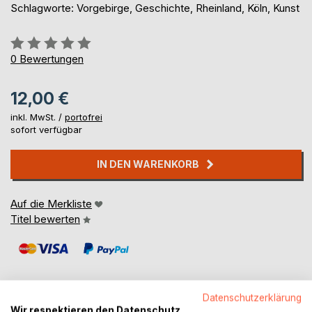
Schlagworte: Vorgebirge, Geschichte, Rheinland, Köln, Kunst
Bewertung::
0%
0
Bewertungen
12,00 €
inkl. MwSt. /
portofrei
sofort verfügbar
IN DEN WARENKORB
Auf die Merkliste
Titel bewerten
Datenschutzerklärung
Wir respektieren den Datenschutz