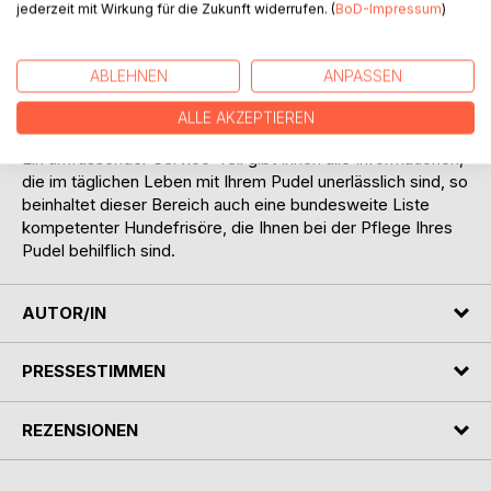
jederzeit mit Wirkung für die Zukunft widerrufen. (
BoD-Impressum
)
viele spannende, lustige, aufschlußreiche Fotos, die Pudel
in allen erdenklichen Lebenssituationen zeigen. Viele
fachkundige Züchter haben einen Beitrag geleistet, um
ABLEHNEN
ANPASSEN
diesen Rasseratgeber zu einem kompetenten Werk
werden zu lassen - ideal für Hundeneulinge und jeden, der
ALLE AKZEPTIEREN
sich mit dieser Rasse genauer befassen möchte.
Ein umfassender Service-Teil gibt Ihnen alle Informationen,
die im täglichen Leben mit Ihrem Pudel unerlässlich sind, so
beinhaltet dieser Bereich auch eine bundesweite Liste
kompetenter Hundefrisöre, die Ihnen bei der Pflege Ihres
Pudel behilflich sind.
AUTOR/IN
PRESSESTIMMEN
REZENSIONEN