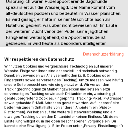
Ursprünglich waren Pudel apportierende Jagdhunde,
spezialisiert auf die Wasserjagd. Der Name kommt vom
alt-deutschen puddeln und bedeutet im Wasser planschen.
Es wird gesagt, er hätte in seiner Geschichte auch als
Hütehund gedient, was aber nicht bewiesen ist. Im Laufe
der weiteren Zucht verlor der Pudel seine jagdlichen
Fähigkeiten weitestgehend, die Apportierfreude ist
geblieben. Er wird heute als besonders intelligenter
Familienhund geschätzt.
Datenschutzerklärung
Jedes Jahr werden mehr als 2000 Pudel-Welpen in die
Wir respektieren den Datenschutz
Zuchtbücher des VDH eingetragen - ein guter Beweis für
Wir nutzen Cookies und vergleichbare Technologien auf unserer
die Beliebtheit dieser besonderen Rasse, die in 4 Größen
Website. Einige von ihnen sind essenziell und technisch notwendig.
und verschiedenen Farben gezüchtet wird.
Daneben verwenden wir Analysemethoden (z. B. Cookies oder
Dieses Buch beschreibt Ihnen Wesen und Verhalten dieser
Fingerprints sowie serverseitiges Tracking), um zu messen, wie häufig
unsere Seite besucht und wie sie genutzt wird. Wir verwenden
wunderschönen Hunde. Sie werden informiert über die
Trackingtechnologien zu Marketingzwecken und setzen hierzu
Haltung und Pflege, Gesundheit und Ernährung. Darüber
serverseitiges Tracking sowie auch Drittanbieter ein, wodurch ggf.
hinaus zeigen wir Ihnen, wie Sie ein perfekter Hundehalter
geräteübergreifend Cookies, Fingerprints, Tracking-Pixel, IP-Adressen
werden und was man alles mit einem Pudel unternehmen
sowie gehashte E-Mail-Adressen genutzt werden. Auf unserer Seite
betten wir zudem Drittinhalte von anderen Anbietern ein (Video-
kann. Wir machen Sie fit für einen wirklich guten Umgang
Plattformen). Wir haben auf die weitere Datenverarbeitung und ein
mit Ihrem neuen Familienmitglied - damit Ihr Pudel ein
etwaiges Tracking durch den Drittanbieter keinen Einfluss. Mit deiner
Leben voller Freude bei und mit Ihnen verbringen kann.
Einstellung willigst du in die oben beschriebenen Vorgänge ein. Du
kannst deine Einwilligung (z. B. im Footer unter „Privacy-Einstellungen“)
Durchgehend farbig gestaltet, finden Sie in diesem Buch