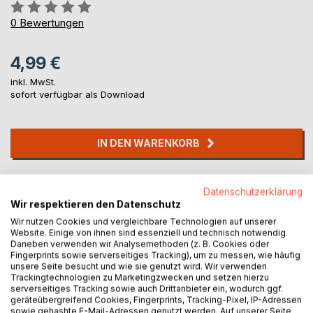
Bewertung::
0%
0
Bewertungen
4,99 €
inkl. MwSt.
sofort verfügbar als Download
IN DEN WARENKORB
Auf die Merkliste
Datenschutzerklärung
Titel bewerten
Wir respektieren den Datenschutz
Wir nutzen Cookies und vergleichbare Technologien auf unserer
Website. Einige von ihnen sind essenziell und technisch notwendig.
Daneben verwenden wir Analysemethoden (z. B. Cookies oder
Fingerprints sowie serverseitiges Tracking), um zu messen, wie häufig
unsere Seite besucht und wie sie genutzt wird. Wir verwenden
Trackingtechnologien zu Marketingzwecken und setzen hierzu
serverseitiges Tracking sowie auch Drittanbieter ein, wodurch ggf.
geräteübergreifend Cookies, Fingerprints, Tracking-Pixel, IP-Adressen
BESCHREIBUNG
sowie gehashte E-Mail-Adressen genutzt werden. Auf unserer Seite