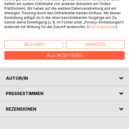
betten wir zudem Drittinhalte von anderen Anbietern ein (Video-
Plattformen). Wir haben auf die weitere Datenverarbeitung und ein
Lola, Kira, Paula und Greta sind vier beste Freundinnen, die
etwaiges Tracking durch den Drittanbieter keinen Einfluss. Mit deiner
Einstellung willigst du in die oben beschriebenen Vorgänge ein. Du
in einem Deutschland aufwachsen, in dem der Terror
kannst deine Einwilligung (z. B. im Footer unter „Privacy-Einstellungen“)
immer mehr ihr Leben bestimmt. Als sie selbst Zeugen
jederzeit mit Wirkung für die Zukunft widerrufen. (
BoD-Impressum
)
eines Anschlages werden und die Bedrohungslage in ihrer
Heimat immer beängstigender wird, beschließen die
Freundinnen zu fliehen. Zu diesem Zeitpunkt ahnen sie
ABLEHNEN
ANPASSEN
jedoch noch nicht, dass der Anschlag erst der Anfang des
Grauens ist und ihr Weg in die Freiheit deutlich schwieriger
ALLE AKZEPTIEREN
wird, als sie sich es vorgestellt hatten.
AUTOR/IN
PRESSESTIMMEN
REZENSIONEN