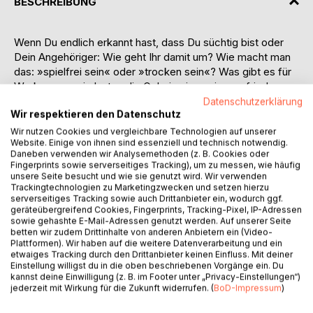
BESCHREIBUNG
Wenn Du endlich erkannt hast, dass Du süchtig bist oder
Dein Angehöriger: Wie geht Ihr damit um? Wie macht man
das: »spielfrei sein« oder »trocken sein«? Was gibt es für
Werkzeuge, wie lauten die Geheimnisse einer zufriedenen,
glücklichen Spielfreiheit? Und wie läuft das mit einer
Datenschutzerklärung
Wir respektieren den Datenschutz
Selbsthilfegruppe? Was kann Gisela den Angehörigen
raten? Was hat ihr geholfen?
Wir nutzen Cookies und vergleichbare Technologien auf unserer
Website. Einige von ihnen sind essenziell und technisch notwendig.
Diese Infos und noch viel mehr liest Du in diesem Buch von
Daneben verwenden wir Analysemethoden (z. B. Cookies oder
Gisela und Kai. Sie wissen aus eigener Erfahrung, wie viel
Fingerprints sowie serverseitiges Tracking), um zu messen, wie häufig
Leid eine Glücksspielsucht auslöst, aber sie wissen auch,
unsere Seite besucht und wie sie genutzt wird. Wir verwenden
Trackingtechnologien zu Marketingzwecken und setzen hierzu
wie gut sich das Leben wieder entwickelt, wenn beide,
serverseitiges Tracking sowie auch Drittanbieter ein, wodurch ggf.
jeder für sich und dann gemeinsam, den Kampf
geräteübergreifend Cookies, Fingerprints, Tracking-Pixel, IP-Adressen
aufnehmen!
sowie gehashte E-Mail-Adressen genutzt werden. Auf unserer Seite
Aus einer Kritik: "Wir haben das erste Buch gelesen, den
betten wir zudem Drittinhalte von anderen Anbietern ein (Video-
Plattformen). Wir haben auf die weitere Datenverarbeitung und ein
"Suchtbericht". Nun jetzt den "Mutbericht" - Es ist
etwaiges Tracking durch den Drittanbieter keinen Einfluss. Mit deiner
unfassbar spannend, wie sehr sich beide entwickelt haben.
Einstellung willigst du in die oben beschriebenen Vorgänge ein. Du
Kai berichtet davon, wie er seine Selbsthilfegruppe leitet,
kannst deine Einwilligung (z. B. im Footer unter „Privacy-Einstellungen“)
jederzeit mit Wirkung für die Zukunft widerrufen. (
BoD-Impressum
)
wie er sich dadurch selbst entwickelt hat. Er hat sich schlau
gemacht über das Thema "Gruppenleitung" und nach