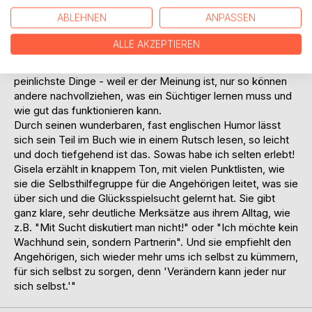
seiner Therapie, von der er ja im "Suchtbericht" erzählt, die
ABLEHNEN
ANPASSEN
Gruppenleitung übernommen.
Der Alltag einer Selbsthilfegruppe wird erzählt, und was er
ALLE AKZEPTIEREN
über sich selbst in Bezug auf seine Sucht gelernt hat. Kai
ist dabei brutal ehrlich mit sich selbst, schreibt selbst
peinlichste Dinge - weil er der Meinung ist, nur so können
andere nachvollziehen, was ein Süchtiger lernen muss und
wie gut das funktionieren kann.
Durch seinen wunderbaren, fast englischen Humor lässt
sich sein Teil im Buch wie in einem Rutsch lesen, so leicht
und doch tiefgehend ist das. Sowas habe ich selten erlebt!
Gisela erzählt in knappem Ton, mit vielen Punktlisten, wie
sie die Selbsthilfegruppe für die Angehörigen leitet, was sie
über sich und die Glücksspielsucht gelernt hat. Sie gibt
ganz klare, sehr deutliche Merksätze aus ihrem Alltag, wie
z.B. "Mit Sucht diskutiert man nicht!" oder "Ich möchte kein
Wachhund sein, sondern Partnerin". Und sie empfiehlt den
Angehörigen, sich wieder mehr ums ich selbst zu kümmern,
für sich selbst zu sorgen, denn 'Verändern kann jeder nur
sich selbst.'"