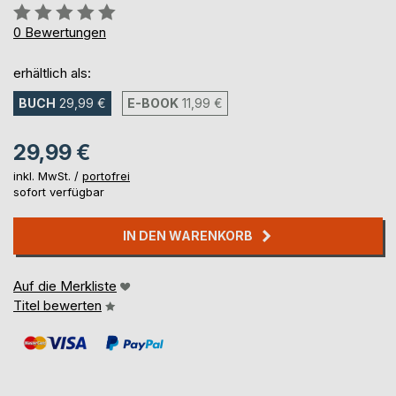
Bewertung::
0%
0
Bewertungen
erhältlich als:
BUCH
29,99 €
E-BOOK
11,99 €
29,99 €
inkl. MwSt. /
portofrei
sofort verfügbar
IN DEN WARENKORB
Auf die Merkliste
Titel bewerten