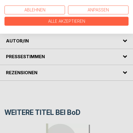
Dieses Buch ist mit den Kenntnissen aus einer
ABLEHNEN
ANPASSEN
mathematisch-physikalischen Schulausbildung gut
verständlich und vermittelt die astrophysikalischen
ALLE AKZEPTIEREN
Grundlagen unseres Universums.
AUTOR/IN
PRESSESTIMMEN
REZENSIONEN
WEITERE TITEL BEI
BoD