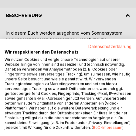
BESCHREIBUNG
In diesem Buch werden ausgehend vom Sonnensystem
und unserer näheren kosmischen Umgebung die
Grundprobleme der Astrophysik erklärt. Die Ausmaße
Datenschutzerklärung
unseres Sonnensystems werden anhand eines
Wir respektieren den Datenschutz
maßstabsgetreuen Modells verstehbar gemacht. Weiter
Wir nutzen Cookies und vergleichbare Technologien auf unserer
wandert unser Blick an die Grenzen und zu den Anfängen
Website. Einige von ihnen sind essenziell und technisch notwendig.
Daneben verwenden wir Analysemethoden (z. B. Cookies oder
des Universums: Die Vorstellung der vierdimensionalen
Fingerprints sowie serverseitiges Tracking), um zu messen, wie häufig
Raumzeit wird ebenso behandelt wie die Theorie der
unsere Seite besucht und wie sie genutzt wird. Wir verwenden
Schwarzen Löcher, der Neutronensterne und Pulsare.
Trackingtechnologien zu Marketingzwecken und setzen hierzu
serverseitiges Tracking sowie auch Drittanbieter ein, wodurch ggf.
geräteübergreifend Cookies, Fingerprints, Tracking-Pixel, IP-Adressen
Darüber hinaus werden die bekannten wie auch die in der
sowie gehashte E-Mail-Adressen genutzt werden. Auf unserer Seite
jüngeren Vergangenheit erforschten Phänomene der
betten wir zudem Drittinhalte von anderen Anbietern ein (Video-
Plattformen). Wir haben auf die weitere Datenverarbeitung und ein
Gravitation diskutiert, etwa Gravitationslinsen und das
etwaiges Tracking durch den Drittanbieter keinen Einfluss. Mit deiner
Zittern der Raumzeit durch Gravitationswellen. Hypothesen
Einstellung willigst du in die oben beschriebenen Vorgänge ein. Du
zur Zukunft des Universums beschließen unsere Reise
kannst deine Einwilligung (z. B. im Footer unter „Privacy-Einstellungen“)
jederzeit mit Wirkung für die Zukunft widerrufen. (
BoD-Impressum
)
durch Raum und Zeit.