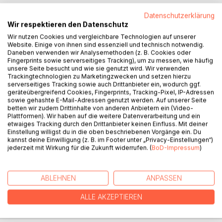
Datenschutzerklärung
Wir respektieren den Datenschutz
Wir nutzen Cookies und vergleichbare Technologien auf unserer
BESCHREIBUNG
Website. Einige von ihnen sind essenziell und technisch notwendig.
Daneben verwenden wir Analysemethoden (z. B. Cookies oder
Fingerprints sowie serverseitiges Tracking), um zu messen, wie häufig
unsere Seite besucht und wie sie genutzt wird. Wir verwenden
Lassen Sie sich fallen in die Arme Gottes, und Ihre Seele
Trackingtechnologien zu Marketingzwecken und setzen hierzu
heilt. Wir sind, die wir sind. Und unser inneres Kind will
serverseitiges Tracking sowie auch Drittanbieter ein, wodurch ggf.
geräteübergreifend Cookies, Fingerprints, Tracking-Pixel, IP-Adressen
Anerkennung, Liebe & Freude sein, und es heilt durch Gott.
sowie gehashte E-Mail-Adressen genutzt werden. Auf unserer Seite
Wir spüren die Liebe dieses Kindes und Gott lenkt. Wir
betten wir zudem Drittinhalte von anderen Anbietern ein (Video-
lernen mehr über uns selber und lösen uns aus falschen
Plattformen). Wir haben auf die weitere Datenverarbeitung und ein
etwaiges Tracking durch den Drittanbieter keinen Einfluss. Mit deiner
Glaubenssätzen, wenn wir Gott bitten. Auch Verständnis für
Einstellung willigst du in die oben beschriebenen Vorgänge ein. Du
das Leben und Empfinden des Kindes, sowie Klärung
kannst deine Einwilligung (z. B. im Footer unter „Privacy-Einstellungen“)
unserer Annahmen über uns und das Elternhaus werden
jederzeit mit Wirkung für die Zukunft widerrufen. (
BoD-Impressum
)
durch Affirmationen erzeugt. Wir spüren mehr Liebe und
Frieden in uns, wenn wir unser inneres Kind heilen. Viel
Freude mit dem Buch, das dieser Klärung dient.
ABLEHNEN
ANPASSEN
ALLE AKZEPTIEREN
AUTOR/IN