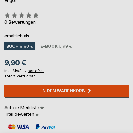
Engel
Bewertung::
0%
0
Bewertungen
erhältlich als:
BUCH
9,90 €
E-BOOK
6,99 €
9,90 €
inkl. MwSt. /
portofrei
sofort verfügbar
IN DEN WARENKORB
Auf die Merkliste
Titel bewerten