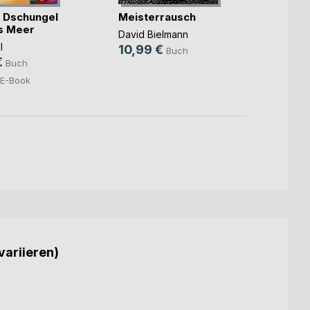
 Dschungel
Meisterrausch
Mama
as Meer
Funke
David Bielmann
l
Susann
10,99 €
Buch
€
15,9
Buch
5,99
E-Book
variieren)