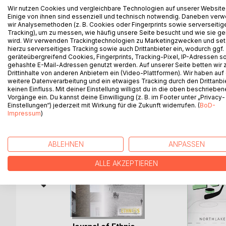
Wir nutzen Cookies und vergleichbare Technologien auf unserer Website
Novelle 'Unser Hof', die zum Gleichnis für das Sc
Einige von ihnen sind essenziell und technisch notwendig. Daneben ver
der am 26. Juni 1938 in Marxstadt an der Wolga g
wir Analysemethoden (z. B. Cookies oder Fingerprints sowie serverseitig
Hugo Wormsbecher die Traumata seiner vom Totalit
Tracking), um zu messen, wie häufig unsere Seite besucht und wie sie ge
wird. Wir verwenden Trackingtechnologien zu Marketingzwecken und se
versucht', so der rumäniendeutsche Schriftsteller
hierzu serverseitiges Tracking sowie auch Drittanbieter ein, wodurch ggf.
geräteübergreifend Cookies, Fingerprints, Tracking-Pixel, IP-Adressen s
gehashte E-Mail-Adressen genutzt werden. Auf unserer Seite betten wir
Drittinhalte von anderen Anbietern ein (Video-Plattformen). Wir haben auf
weitere Datenverarbeitung und ein etwaiges Tracking durch den Drittanbi
WEITERE TITEL BEI
Bo
keinen Einfluss. Mit deiner Einstellung willigst du in die oben beschriebe
Vorgänge ein. Du kannst deine Einwilligung (z. B. im Footer unter „Privacy-
Einstellungen“) jederzeit mit Wirkung für die Zukunft widerrufen. (
BoD-
Impressum
)
ABLEHNEN
ANPASSEN
ALLE AKZEPTIEREN