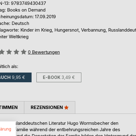
N-13: 9783749430437
lag: Books on Demand
cheinungsdatum: 17.09.2019
ache: Deutsch
lagworte: Kinder im Krieg, Hungersnot, Verbannung, Russlanddeu
iter Weltkrieg
ertung::
0
Bewertungen
ltlich als:
BUCH
9,95 €
E-BOOK
3,49 €
TIMMEN
REZENSIONEN
er der russlanddeutschen Literatur Hugo Wormsbecher den
lärung
schen Familie während der entbehrungsreichen Jahre des
 Wolga und die Deportation der Familie bilden den Hintergrund de