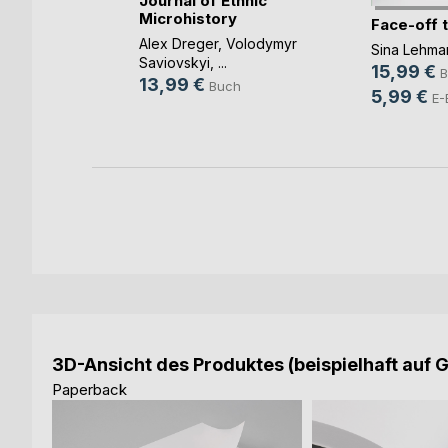
Journal of Ethnic
Microhistory
Face-off 
kon
Alex Dreger
,
Volodymyr
Sina Lehma
Saviovskyi
, ...
15,99 €
B
13,99 €
Buch
5,99 €
E-
3D-Ansicht des Produktes (beispielhaft auf 
Paperback