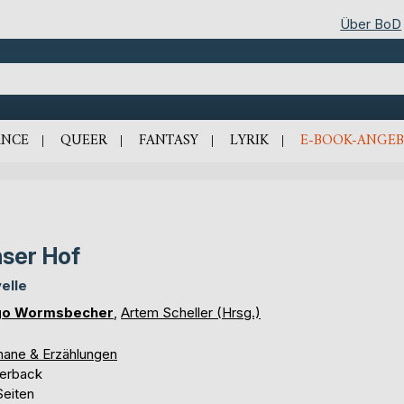
Über BoD
NCE
QUEER
FANTASY
LYRIK
E-BOOK-ANGEB
ser Hof
elle
go Wormsbecher
,
Artem Scheller (Hrsg.)
ane & Erzählungen
erback
Seiten