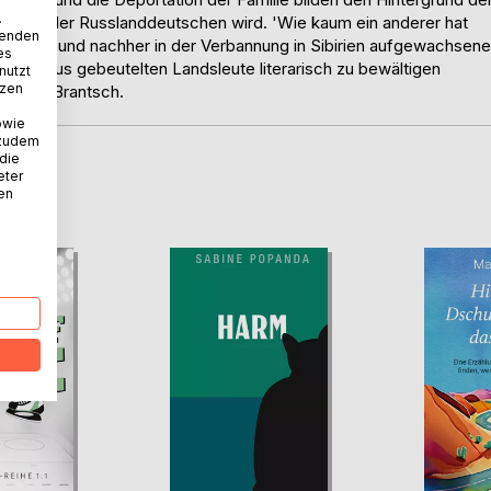
.
hicksal der Russlanddeutschen wird. 'Wie kaum ein anderer hat
wenden
eborene und nachher in der Verbannung in Sibirien aufgewachsene
es
arismus gebeutelten Landsleute literarisch zu bewältigen
nutzt
tzen
 Ingmar Brantsch.
owie
 zudem
 die
eter
D
nen