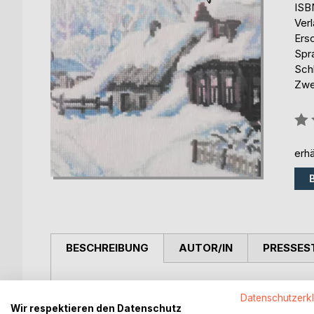
ISB
Ver
Ers
Spr
Sch
Zwe
Bew
0%
erhä
BESCHREIBUNG
AUTOR/IN
PRESSES
Aus der Sicht eines Kindes schildert der Klassik
Datenschutzerk
aussichtslosen Überlebenskampf einer wolgadeut
Wir respektieren den Datenschutz
Zweiten Weltkriegs. Der Verlust der Heimat an der