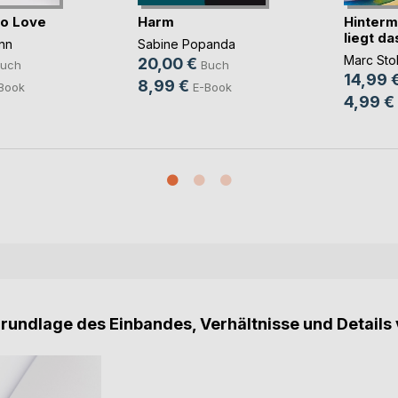
to Love
Harm
Hinterm
liegt d
nn
Sabine Popanda
Marc Stol
20,00 €
uch
Buch
14,99 
8,99 €
Book
E-Book
4,99 €
Grundlage des Einbandes, Verhältnisse und Details 