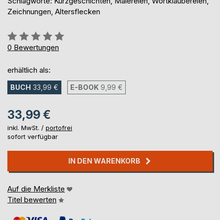
Schlagworte: Kurzgeschichten, Malereien, Wortklaubereien,
Zeichnungen, Altersflecken
Bewertung::
0%
0
Bewertungen
erhältlich als:
BUCH
33,99 €
E-BOOK
9,99 €
33,99 €
inkl. MwSt. /
portofrei
sofort verfügbar
IN DEN WARENKORB
Auf die Merkliste
Titel bewerten