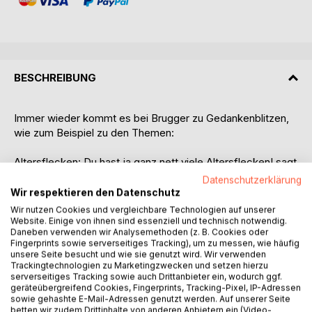
BESCHREIBUNG
Immer wieder kommt es bei Brugger zu Gedankenblitzen,
wie zum Beispiel zu den Themen:
Altersflecken: Du hast ja ganz nett viele Altersflecken! sagt
die zu mir und das zuerst in einem Ton, wo... ich nicht weiß,
Datenschutzerklärung
ob da das Bedauern ist oder ob der Neid durchbricht.
Wir respektieren den Datenschutz
Sie lacht ...
Wir nutzen Cookies und vergleichbare Technologien auf unserer
Website. Einige von ihnen sind essenziell und technisch notwendig.
Daneben verwenden wir Analysemethoden (z. B. Cookies oder
Erhobener Zeigefinger: Es gibt so manche
Fingerprints sowie serverseitiges Tracking), um zu messen, wie häufig
schwerwiegende Dinge, eines davon ist der erhobene
unsere Seite besucht und wie sie genutzt wird. Wir verwenden
Zeigefinger, ...
Trackingtechnologien zu Marketingzwecken und setzen hierzu
serverseitiges Tracking sowie auch Drittanbieter ein, wodurch ggf.
geräteübergreifend Cookies, Fingerprints, Tracking-Pixel, IP-Adressen
Lass Hirn regnen: Seppl ärgert sich über andere Gäste und
sowie gehashte E-Mail-Adressen genutzt werden. Auf unserer Seite
ruft zu Gott, dass dieser doch mal Hirn regnen lassen solle
betten wir zudem Drittinhalte von anderen Anbietern ein (Video-