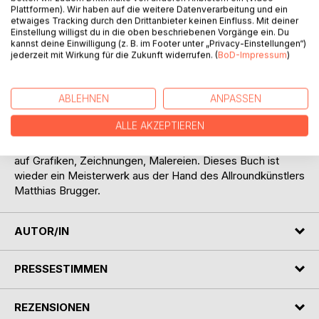
Plattformen). Wir haben auf die weitere Datenverarbeitung und ein
...
etwaiges Tracking durch den Drittanbieter keinen Einfluss. Mit deiner
Einstellung willigst du in die oben beschriebenen Vorgänge ein. Du
Gangsta-Rap: Der Radio läuft, von Anselm aufgedreht, mit
kannst deine Einwilligung (z. B. im Footer unter „Privacy-Einstellungen“)
voller Lautstärke. Gangsta-Rap, ...wow wow wow!
jederzeit mit Wirkung für die Zukunft widerrufen. (
BoD-Impressum
)
schwärmt Anselm, vor dem Rundfunkgerät hin und her
tanzend. Gangster-Wrap? Was ist da drauf? fragt Sabrina ...
ABLEHNEN
ANPASSEN
Viele solcher herrlichen, lustigen, traurigen und
ALLE AKZEPTIEREN
nachdenklichen Gedankenblitze und Wortklaubereien,
niedergelegt auf dem Weiß vieler Seiten Papiers, treffen
auf Grafiken, Zeichnungen, Malereien. Dieses Buch ist
wieder ein Meisterwerk aus der Hand des Allroundkünstlers
Matthias Brugger.
AUTOR/IN
PRESSESTIMMEN
REZENSIONEN