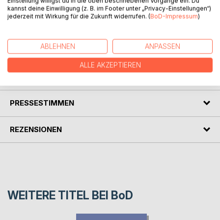
Einstellung willigst du in die oben beschriebenen Vorgänge ein. Du
dir Seinsbewusstheit, Lebensliebe und Gemeinschaftssinn
kannst deine Einwilligung (z. B. im Footer unter „Privacy-Einstellungen“)
jederzeit mit Wirkung für die Zukunft widerrufen. (
BoD-Impressum
)
verleihen. Die Bewusstheit von dem Weltengeist, der in dir
wohnt und wirkt, soll deine Seele stärken und sie
erfolgreich machen in der Kunst zu sein und Herzensglück
ABLEHNEN
ANPASSEN
und Lebenswonne zu verströmen.
ALLE AKZEPTIEREN
AUTOR/IN
PRESSESTIMMEN
REZENSIONEN
WEITERE TITEL BEI
BoD