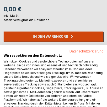
0,00 €
inkl. MwSt.
sofort verfügbar als Download
IN DEN WARENKORB
Auf die Merkliste
Datenschutzerklärung
Titel bewerten
Wir respektieren den Datenschutz
Wir nutzen Cookies und vergleichbare Technologien auf unserer
Website. Einige von ihnen sind essenziell und technisch notwendig.
Daneben verwenden wir Analysemethoden (z. B. Cookies oder
Fingerprints sowie serverseitiges Tracking), um zu messen, wie häufig
unsere Seite besucht und wie sie genutzt wird. Wir verwenden
Trackingtechnologien zu Marketingzwecken und setzen hierzu
serverseitiges Tracking sowie auch Drittanbieter ein, wodurch ggf.
geräteübergreifend Cookies, Fingerprints, Tracking-Pixel, IP-Adressen
BESCHREIBUNG
sowie gehashte E-Mail-Adressen genutzt werden. Auf unserer Seite
betten wir zudem Drittinhalte von anderen Anbietern ein (Video-
Plattformen). Wir haben auf die weitere Datenverarbeitung und ein
etwaiges Tracking durch den Drittanbieter keinen Einfluss. Mit deiner
Diese Texte wollen deine Geistigkeit zutiefst berühren und