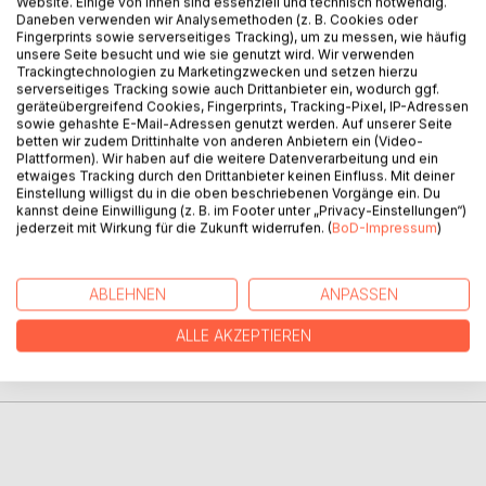
Website. Einige von ihnen sind essenziell und technisch notwendig.
Daneben verwenden wir Analysemethoden (z. B. Cookies oder
Fingerprints sowie serverseitiges Tracking), um zu messen, wie häufig
BESCHREIBUNG
unsere Seite besucht und wie sie genutzt wird. Wir verwenden
Trackingtechnologien zu Marketingzwecken und setzen hierzu
serverseitiges Tracking sowie auch Drittanbieter ein, wodurch ggf.
Ihm war nicht klar, was mit ihm geschah. Ihm war nicht klar,
geräteübergreifend Cookies, Fingerprints, Tracking-Pixel, IP-Adressen
sowie gehashte E-Mail-Adressen genutzt werden. Auf unserer Seite
worum es ging und was die Quelle seiner Probleme war.
betten wir zudem Drittinhalte von anderen Anbietern ein (Video-
Ihm war nicht klar, was tief in seinem Inneren versteckt war
Plattformen). Wir haben auf die weitere Datenverarbeitung und ein
und welchen Weg er ging. Er lernte zu tun, was die Welt mit
etwaiges Tracking durch den Drittanbieter keinen Einfluss. Mit deiner
ihm tat.
Einstellung willigst du in die oben beschriebenen Vorgänge ein. Du
kannst deine Einwilligung (z. B. im Footer unter „Privacy-Einstellungen“)
jederzeit mit Wirkung für die Zukunft widerrufen. (
BoD-Impressum
)
AUTOR/IN
ABLEHNEN
ANPASSEN
PRESSESTIMMEN
ALLE AKZEPTIEREN
REZENSIONEN