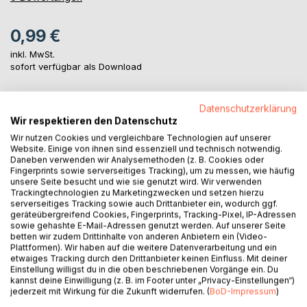
0,99 €
inkl. MwSt.
sofort verfügbar als Download
Datenschutzerklärung
IN DEN WARENKORB
Wir respektieren den Datenschutz
Wir nutzen Cookies und vergleichbare Technologien auf unserer
Website. Einige von ihnen sind essenziell und technisch notwendig.
Auf die Merkliste
Daneben verwenden wir Analysemethoden (z. B. Cookies oder
Titel bewerten
Fingerprints sowie serverseitiges Tracking), um zu messen, wie häufig
unsere Seite besucht und wie sie genutzt wird. Wir verwenden
Trackingtechnologien zu Marketingzwecken und setzen hierzu
serverseitiges Tracking sowie auch Drittanbieter ein, wodurch ggf.
geräteübergreifend Cookies, Fingerprints, Tracking-Pixel, IP-Adressen
sowie gehashte E-Mail-Adressen genutzt werden. Auf unserer Seite
betten wir zudem Drittinhalte von anderen Anbietern ein (Video-
Plattformen). Wir haben auf die weitere Datenverarbeitung und ein
etwaiges Tracking durch den Drittanbieter keinen Einfluss. Mit deiner
Einstellung willigst du in die oben beschriebenen Vorgänge ein. Du
BESCHREIBUNG
kannst deine Einwilligung (z. B. im Footer unter „Privacy-Einstellungen“)
jederzeit mit Wirkung für die Zukunft widerrufen. (
BoD-Impressum
)