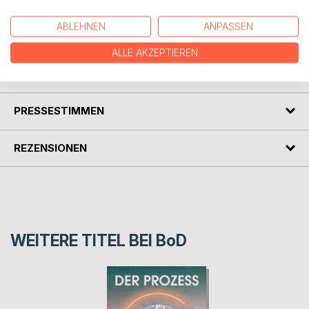
Unglücklichsein ist ein Text von Franz Kafka, die 1912 im
Sammelband Betrachtung veröffentlicht wurde. Es ist eine
ABLEHNEN
ANPASSEN
der selten gelesenen Texte von Kafka.
ALLE AKZEPTIEREN
AUTOR/IN
PRESSESTIMMEN
REZENSIONEN
WEITERE TITEL BEI
BoD