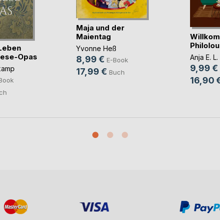
Maja und der
Willkom
Maientag
Philolo
Leben
Yvonne Heß
lese-Opas
Anja E. L
8,99 €
E-Book
9,99 €
kamp
17,99 €
Buch
16,90 
Book
ch