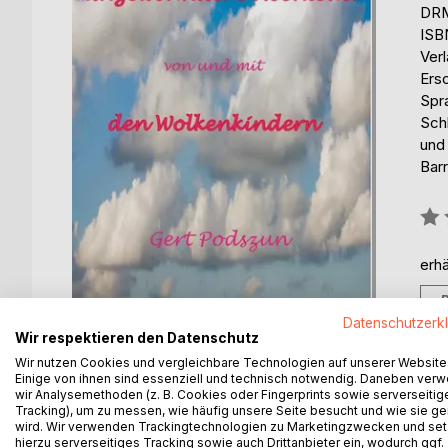
DRM
ISB
Ver
Ers
Spr
Sch
und 
Barr
Bew
0%
erhä
Datenschutzerk
Wir respektieren den Datenschutz
Wir nutzen Cookies und vergleichbare Technologien auf unserer Website
Einige von ihnen sind essenziell und technisch notwendig. Daneben ver
wir Analysemethoden (z. B. Cookies oder Fingerprints sowie serverseitig
BESCHREIBUNG
AUTOR/IN
PRESSES
Tracking), um zu messen, wie häufig unsere Seite besucht und wie sie ge
wird. Wir verwenden Trackingtechnologien zu Marketingzwecken und se
hierzu serverseitiges Tracking sowie auch Drittanbieter ein, wodurch ggf.