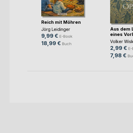
en der
nken
Reich mit Möhren
ok
Aus dem 
Jörg Leidinger
ch
eines Vor
9,99 €
E-Book
Volker Wis
18,99 €
Buch
2,99 €
E-
7,98 €
Bu