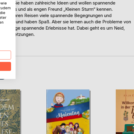
gierig. Sie haben zahlreiche Ideen und wollen spannende
owie
 zudem
ogel Fips und als engen Freund „Kleinen Sturm“ kennen.
 die
ben auf ihren Reisen viele spannende Begegnungen und
eter
 Freude und haben Spaß. Aber sie lernen auch die Probleme von
nen
atz einige spannende Erlebnisse hat. Dabei geht es um Neid,
an-dersetzungen.
r sind.
D