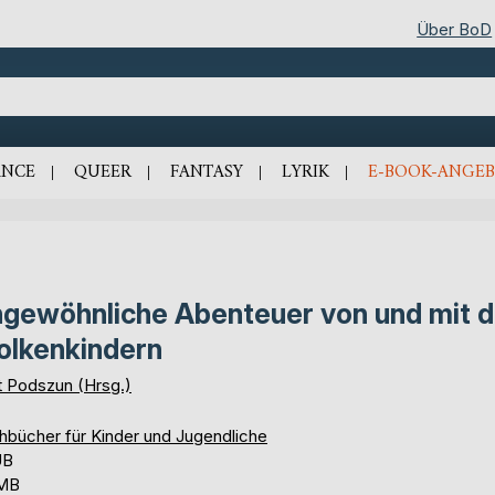
Über BoD
NCE
QUEER
FANTASY
LYRIK
E-BOOK-ANGEB
gewöhnliche Abenteuer von und mit 
lkenkindern
t Podszun (Hrsg.)
hbücher für Kinder und Jugendliche
UB
 MB