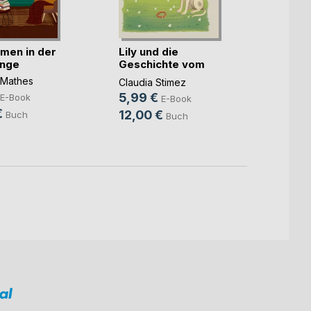
In der
die Kr
Lena 
men in der
Lily und die
9,99
unge
Geschichte vom
32,9
großen(...)
. Mathes
Claudia Stimez
5,99 €
E-Book
E-Book
€
12,00 €
Buch
Buch