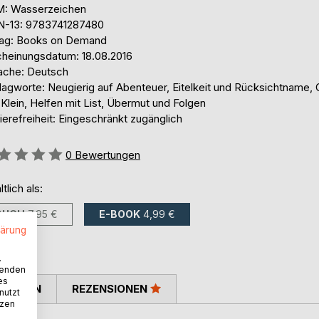
: Wasserzeichen
N-13: 9783741287480
lag: Books on Demand
cheinungsdatum: 18.08.2016
ache: Deutsch
lagworte: Neugierig auf Abenteuer, Eitelkeit und Rücksichtname,
Klein, Helfen mit List, Übermut und Folgen
ierefreiheit: Eingeschränkt zugänglich
ertung::
0
Bewertungen
ltlich als:
BUCH
7,95 €
E-BOOK
4,99 €
lärung
.
wenden
es
TIMMEN
REZENSIONEN
nutzt
tzen