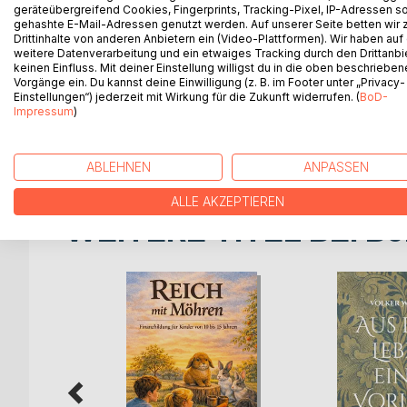
Die Wolkenkinder Pitsch und Patsch sind sehr neu
geräteübergreifend Cookies, Fingerprints, Tracking-Pixel, IP-Adressen s
gehashte E-Mail-Adressen genutzt werden. Auf unserer Seite betten wir
Abenteuer erleben. Dabei lernen sie den jungen V
Drittinhalte von anderen Anbietern ein (Video-Plattformen). Wir haben auf
Sie treffen auf einen sprechenden Felsen und ha
weitere Datenverarbeitung und ein etwaiges Tracking durch den Drittanbi
Erlebnisse. Nach und nach erleben sie so manche
keinen Einfluss. Mit deiner Einstellung willigst du in die oben beschriebe
Vorgänge ein. Du kannst deine Einwilligung (z. B. im Footer unter „Privacy-
Fips kennen, der auf der Suche nach einem Nestpl
Einstellungen“) jederzeit mit Wirkung für die Zukunft widerrufen. (
BoD-
Groß und Klein, Dick und Dünn und andere Ausein
Impressum
)
Für alle, die neugierig auf ungewöhnliche Abenteue
ABLEHNEN
ANPASSEN
ALLE AKZEPTIEREN
WEITERE TITEL BEI
Bo