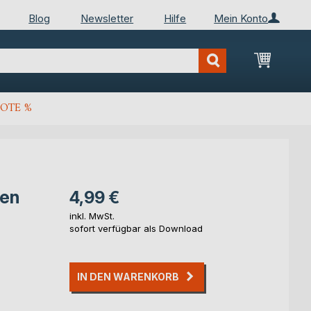
Blog
Newsletter
Hilfe
Mein Konto
Mein Wa
OTE %
den
4,99 €
inkl. MwSt.
sofort verfügbar als Download
IN DEN WARENKORB