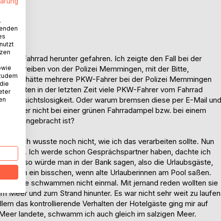
lärung
.
wenden
es
nutzt
tzen
vom Fahrrad herunter gefahren. Ich zeigte den Fall bei der
in Schreiben von der Polizei Memmingen, mit der Bitte,
owie
 zudem
en. Ich hätte mehrere PKW-Fahrer bei der Polizei Memmingen
 die
ich wollten in der letzten Zeit viele PKW-Fahrer vom Fahrrad
eter
ute Rücksichtslosigkeit. Oder warum bremsen diese per E-Mail un
nen
-Fahrer nicht bei einer grünen Fahrradampel bzw. bei einem
lstraße angebracht ist?
assen. Ich wusste noch nicht, wie ich das verarbeiten sollte. Nun
 mir drein. Ich werde schon Gesprächspartner haben, dachte ich
lientel, so würde man in der Bank sagen, also die Urlaubsgäste,
 ich eben ein bisschen, wenn alte Urlauberinnen am Pool saßen.
nicht. Sie schwammen nicht einmal. Mit jemand reden wollten sie
m Meer und zum Strand hinunter. Es war nicht sehr weit zu laufen
allem das kontrollierende Verhalten der Hotelgäste ging mir auf
 Meer landete, schwamm ich auch gleich im salzigen Meer.