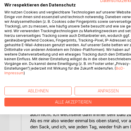
Datenschutzerk
Wir respektieren den Datenschutz
sehr geehrter Herr Dr. Bertram Ott,
Wir nutzen Cookies und vergleichbare Technologien auf unserer Website
Einige von ihnen sind essenziell und technisch notwendig. Daneben ver
wir Analysemethoden (z. B. Cookies oder Fingerprints sowie serverseitig
sehr geehrte Polizei Memmingen und Kempten,
Tracking), um zu messen, wie häufig unsere Seite besucht und wie sie ge
wird. Wir verwenden Trackingtechnologien zu Marketingzwecken und se
vor einigen Wochen wurde ich fast von einem PKW 
hierzu serverseitiges Tracking sowie auch Drittanbieter ein, wodurch ggf.
Polizei Memmingen an. Diese Woche erhalten ich e
geräteübergreifend Cookies, Fingerprints, Tracking-Pixel, IP-Adressen s
gehashte E-Mail-Adressen genutzt werden. Auf unserer Seite betten wir
nochmals bei der Polizei Memmingen vorzusprech
Drittinhalte von anderen Anbietern ein (Video-Plattformen). Wir haben auf
angezeigt, teilweise nur per E-Mail. Das stimmt, m
weitere Datenverarbeitung und ein etwaiges Tracking durch den Drittanbi
herunter fahren. Es handelt sich hierbei um absol
keinen Einfluss. Mit deiner Einstellung willigst du in die oben beschriebe
Vorgänge ein. Du kannst deine Einwilligung (z. B. im Footer unter „Privacy-
diese bei der Polizei Memmingen angezeigten PKW
Einstellungen“) jederzeit mit Wirkung für die Zukunft widerrufen. (
BoD-
roten Fahrradstreifen, der z. B. bei der Pulvermüh
Impressum
)
Allein war ich nun im großen Hotel. Oder allein gel
ja, ich hatte ja das Hotel für mich, niemand redet
ABLEHNEN
ANPASSEN
mir. Doch das war leider nicht so. Das komplette K
waren im hohen Alter. Aber nun gut, dann lächelte
ALLE AKZEPTIEREN
Übrigens, die alten Menschen betätigten sich gar 
auch nicht. Ich wechselte dann immer sehr bald zu
Als es mir also wieder einmal bis oben stand, vor 
den Sack, und ich, wie jeden Tag, wieder früh am