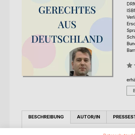
DRM
ISB
Ver
Ers
Spr
Sch
Bun
Barr
Bew
0%
erhä
BESCHREIBUNG
AUTOR/IN
PRESSES
Sehr geehrte Belegschaft im Klinikum Memmingen