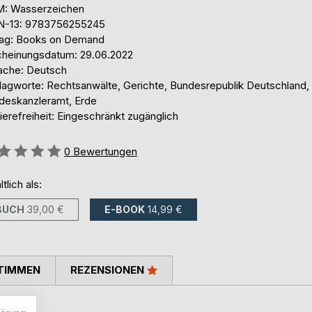
: Wasserzeichen
N-13: 9783756255245
lag: Books on Demand
cheinungsdatum: 29.06.2022
ache: Deutsch
lagworte: Rechtsanwälte, Gerichte, Bundesrepublik Deutschland,
deskanzleramt, Erde
ierefreiheit: Eingeschränkt zugänglich
ertung::
0
Bewertungen
ltlich als:
BUCH
39,00 €
E-BOOK
14,99 €
TIMMEN
REZENSIONEN
,