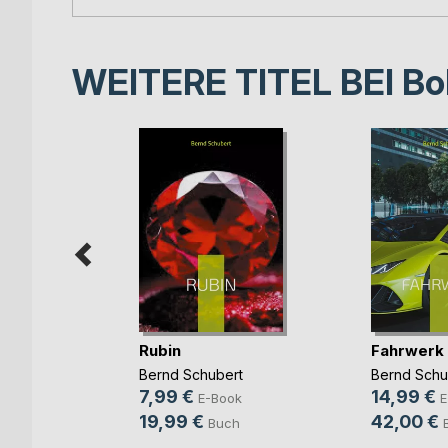
WEITERE TITEL BEI
Bo
ert -
Rubin
Fahrwerk
 für(...)
Bernd Schubert
Bernd Schu
rt
7,99 €
14,99 €
E-Book
E
ook
19,99 €
42,00 €
Buch
ch