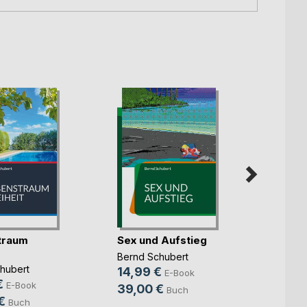
traum
Sex und Aufstieg
The Re
world
Bernd Schubert
hubert
Bernd 
14,99 €
E-Book
€
14,9
E-Book
39,00 €
Buch
€
38,0
Buch