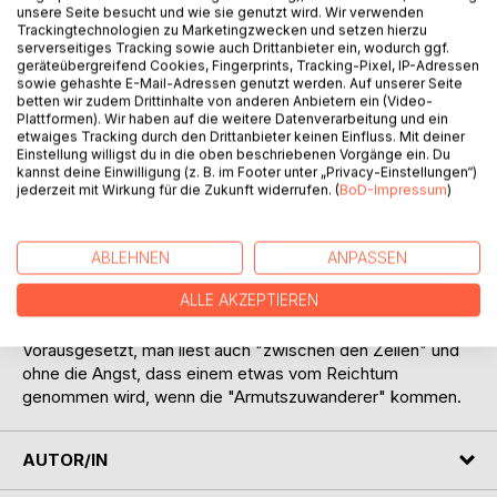
unsere Seite besucht und wie sie genutzt wird. Wir verwenden
Trackingtechnologien zu Marketingzwecken und setzen hierzu
serverseitiges Tracking sowie auch Drittanbieter ein, wodurch ggf.
geräteübergreifend Cookies, Fingerprints, Tracking-Pixel, IP-Adressen
sowie gehashte E-Mail-Adressen genutzt werden. Auf unserer Seite
betten wir zudem Drittinhalte von anderen Anbietern ein (Video-
Plattformen). Wir haben auf die weitere Datenverarbeitung und ein
BESCHREIBUNG
etwaiges Tracking durch den Drittanbieter keinen Einfluss. Mit deiner
Einstellung willigst du in die oben beschriebenen Vorgänge ein. Du
kannst deine Einwilligung (z. B. im Footer unter „Privacy-Einstellungen“)
Noch nie haben uns die Probleme der Flüchtlinge so dicht
jederzeit mit Wirkung für die Zukunft widerrufen. (
BoD-Impressum
)
bedrängt. "Wegsehen nützt nichts!"Armut, Krieg und
Korruption treibt viele Menschen aus ihrer Heimat. Glauben
wir wirklich, dass ein hoher Zaun die Ursachen beseitigen
ABLEHNEN
ANPASSEN
könnte? Haben wir vergessen, wie es den deutschen
ALLE AKZEPTIEREN
Flüchtlingen 1945 ergangen ist? In sieben sehr persönlichen
Berichten kann man mitfühlen und besser verstehen.
Vorausgesetzt, man liest auch "zwischen den Zeilen" und
ohne die Angst, dass einem etwas vom Reichtum
genommen wird, wenn die "Armutszuwanderer" kommen.
AUTOR/IN