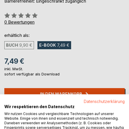
Barrierefreiheit: Eingeschränkt zugänglich
Bewertung::
0%
0
Bewertungen
erhältlich als:
BUCH
9,90 €
E-BOOK
7,49 €
7,49 €
inkl. MwSt.
sofort verfügbar als Download
IN DEN WARENKORB
Datenschutzerklärung
Wir respektieren den Datenschutz
Auf die Merkliste
Wir nutzen Cookies und vergleichbare Technologien auf unserer
Titel bewerten
Website. Einige von ihnen sind essenziell und technisch notwendig.
Daneben verwenden wir Analysemethoden (z. B. Cookies oder
Fingerprints sowie serverseitiges Tracking), um zu messen, wie häufig