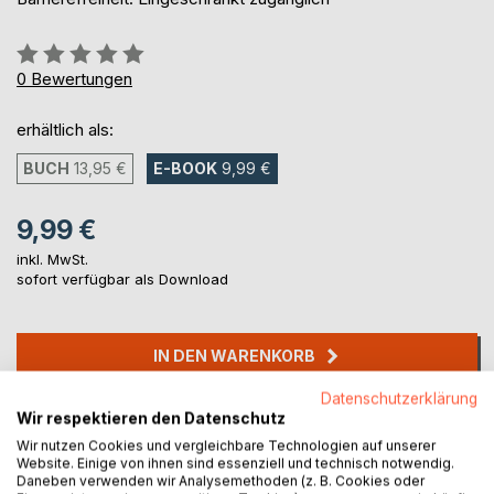
Bewertung::
0%
0
Bewertungen
erhältlich als:
BUCH
13,95 €
E-BOOK
9,99 €
9,99 €
inkl. MwSt.
sofort verfügbar als Download
IN DEN WARENKORB
Datenschutzerklärung
Auf die Merkliste
Wir respektieren den Datenschutz
Titel bewerten
Wir nutzen Cookies und vergleichbare Technologien auf unserer
Website. Einige von ihnen sind essenziell und technisch notwendig.
Daneben verwenden wir Analysemethoden (z. B. Cookies oder