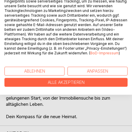
Fingerprints sowie serverseitiges Tracking), um zu messen, wie häufig
unsere Seite besucht und wie sie genutzt wird. Wir verwenden
Trackingtechnologien zu Marketingzwecken und setzen hierzu
serverseitiges Tracking sowie auch Drittanbieter ein, wodurch ggf.
geräteübergreifend Cookies, Fingerprints, Tracking-Pixel, IP-Adressen
sowie gehashte E-Mail-Adressen genutzt werden. Auf unserer Seite
betten wir zudem Drittinhalte von anderen Anbietern ein (Video-
BESCHREIBUNG
Plattformen). Wir haben auf die weitere Datenverarbeitung und ein
etwaiges Tracking durch den Drittanbieter keinen Einfluss. Mit deiner
Einstellung willigst du in die oben beschriebenen Vorgänge ein. Du
Ungarn aktuell 2025/2026
kannst deine Einwilligung (z. B. im Footer unter „Privacy-Einstellungen“)
jederzeit mit Wirkung für die Zukunft widerrufen. (
BoD-Impressum
)
Der Traum vom Leben in Ungarn wird für immer mehr
Deutsche zur Realität. Doch der Weg dorthin ist voller
ABLEHNEN
ANPASSEN
Fragen und bürokratischer Hürden.
Dieser Ratgeber gibt dir die Sicherheit, die Sie brauchen.
ALLE AKZEPTIEREN
Basierend auf persönlichen Erfahrungen und sorgfältiger
Recherche, findest du hier alle Antworten für einen
gelungenen Start, von der Immobiliensuche bis zum
alltäglichen Leben.
Dein Kompass für die neue Heimat.