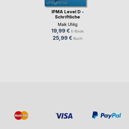
IPMA Level D -
Schriftliche
Prüfun(...)
Maik Uhlig
19,99 €
E-Book
25,99 €
Buch