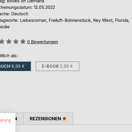
lag: Books on Demand
cheinungsdatum: 12.05.2022
ache: Deutsch
lagworte: Liebesroman, Freiluft-Bühnenstück, Key West, Florida,
ödie
ertung::
0
Bewertungen
ltlich als:
BUCH
8,99 €
E-BOOK
5,99 €
TIMMEN
REZENSIONEN
lärung
.