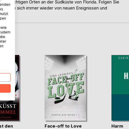
htsträchtigen Orten an der Südküste von Florida. Folgen Sie
wenden
assen Sie sich immer wieder von neuen Ereignissen und
es
nutzt
tzen
owie
 zudem
 die
D
eter
nen
st den
Face-off to Love
Harm