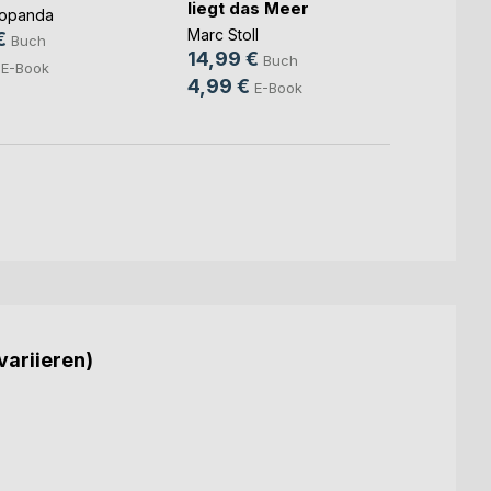
liegt das Meer
Popanda
David 
Marc Stoll
€
10,9
Buch
14,99 €
Buch
E-Book
4,99 €
E-Book
variieren)