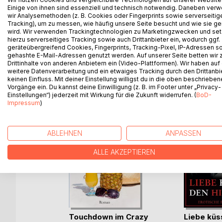
Key West gehört zu den schrillendsten und geschic
Einige von ihnen sind essenziell und technisch notwendig. Daneben ver
diesem Freiluft-Bühnenstück Zeile für Zeile und l
wir Analysemethoden (z. B. Cookies oder Fingerprints sowie serverseitig
Überraschungen inspirieren.
Tracking), um zu messen, wie häufig unsere Seite besucht und wie sie ge
wird. Wir verwenden Trackingtechnologien zu Marketingzwecken und se
hierzu serverseitiges Tracking sowie auch Drittanbieter ein, wodurch ggf.
geräteübergreifend Cookies, Fingerprints, Tracking-Pixel, IP-Adressen s
gehashte E-Mail-Adressen genutzt werden. Auf unserer Seite betten wir
Drittinhalte von anderen Anbietern ein (Video-Plattformen). Wir haben auf
WEITERE TITEL BEI
Bo
weitere Datenverarbeitung und ein etwaiges Tracking durch den Drittanbi
keinen Einfluss. Mit deiner Einstellung willigst du in die oben beschriebe
Vorgänge ein. Du kannst deine Einwilligung (z. B. im Footer unter „Privacy-
Einstellungen“) jederzeit mit Wirkung für die Zukunft widerrufen. (
BoD-
Impressum
)
ABLEHNEN
ANPASSEN
ALLE AKZEPTIEREN
he Wort
Touchdown im Crazy
Liebe küs
e