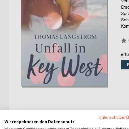
Ver
Ers
Spr
Sch
Kom
Bew
0%
erhä
BESCHREIBUNG
AUTOR/IN
PRESSES
Datenschutzerk
Wir respektieren den Datenschutz
Wir nutzen Cookies und vergleichbare Technologien auf unserer Website