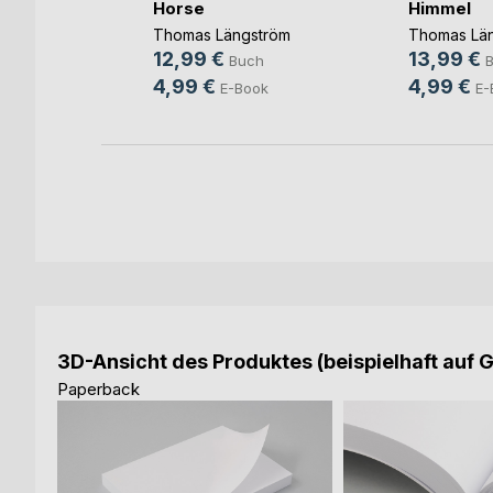
Horse
Himmel
h
Thomas Längström
Thomas Lä
ok
12,99 €
13,99 €
Buch
4,99 €
4,99 €
E-Book
E-
3D-Ansicht des Produktes (beispielhaft auf 
Paperback