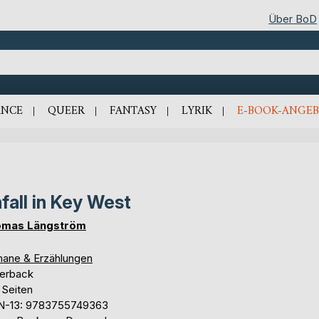
Über BoD
NCE
QUEER
FANTASY
LYRIK
E-BOOK-ANGEB
fall in Key West
mas Längström
ane & Erzählungen
erback
 Seiten
N-13: 9783755749363