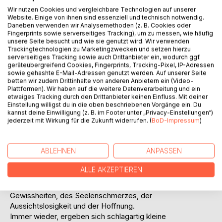
Wir nutzen Cookies und vergleichbare Technologien auf unserer
Website. Einige von ihnen sind essenziell und technisch notwendig.
Der Auszug aus dem 3. Teil dieses erotischen
Daneben verwenden wir Analysemethoden (z. B. Cookies oder
Liebesromans beschreibt weiter die Seelenqualen eines
Fingerprints sowie serverseitiges Tracking), um zu messen, wie häufig
unglücklich verliebten älteren Mannes, dessen auch für ihn
unsere Seite besucht und wie sie genutzt wird. Wir verwenden
unerwartete Liebe zu einer ungewöhnlichen, wesentlich
Trackingtechnologien zu Marketingzwecken und setzen hierzu
serverseitiges Tracking sowie auch Drittanbieter ein, wodurch ggf.
jüngeren Frau an einem dafür ungeeignet erscheinenden
geräteübergreifend Cookies, Fingerprints, Tracking-Pixel, IP-Adressen
Ort nicht erwidert wird. Immer mehr Zweifel und Schatten
sowie gehashte E-Mail-Adressen genutzt werden. Auf unserer Seite
erschüttern seine Verliebtheit. In den Gesprächen zwischen
betten wir zudem Drittinhalte von anderen Anbietern ein (Video-
Plattformen). Wir haben auf die weitere Datenverarbeitung und ein
ihr und ihm und in seinen Gedanken dazu wird sich fast
etwaiges Tracking durch den Drittanbieter keinen Einfluss. Mit deiner
jeder wiedererkennen, der einmal unglücklich verliebt war,
Einstellung willigst du in die oben beschriebenen Vorgänge ein. Du
genauso wie fast jeder, der glücklich verliebt war oder ist,
kannst deine Einwilligung (z. B. im Footer unter „Privacy-Einstellungen“)
jederzeit mit Wirkung für die Zukunft widerrufen. (
BoD-Impressum
)
es geschieht so oder ähnlich immer wieder überall auf der
Welt zwischen zwei Menschen. Der eigentliche Anlass für
dieses Buch war die ungewöhnliche Situation. Aber alles
ABLEHNEN
ANPASSEN
hätte auch genauso in jeder ganz normalen Situation bei
einer zwischen zwei Menschen beginnenden Beziehung
ALLE AKZEPTIEREN
geschehen können. Die Erzählung schildert das Auf und Ab
der Gefühle, der Ängste, der Sehnsüchte, der Zweifel, der
Gewissheiten, des Seelenschmerzes, der
Aussichtslosigkeit und der Hoffnung.
Immer wieder, ergeben sich schlagartig kleine