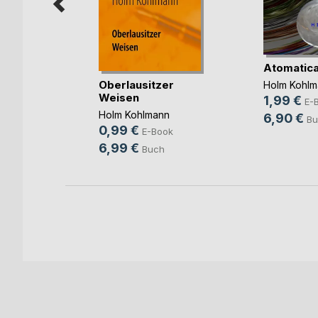
Atomatic
Oberlausitzer
Holm Kohlm
Weisen
1,99 €
sen
E-
Holm Kohlmann
6,90 €
ok
Bu
0,99 €
E-Book
h
6,99 €
Buch