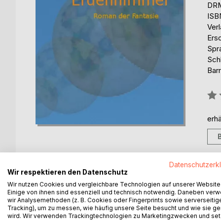
DRM
ISB
Ver
Ers
Spr
Sch
Barr
Bew
0%
erhä
Datenschutzerk
Wir respektieren den Datenschutz
BESCHREIBUNG
AUTOR/IN
PRESSES
Wir nutzen Cookies und vergleichbare Technologien auf unserer Website
Einige von ihnen sind essenziell und technisch notwendig. Daneben ver
wir Analysemethoden (z. B. Cookies oder Fingerprints sowie serverseitig
Sehr materialistisch geprägt wächst der Romanheld
Tracking), um zu messen, wie häufig unsere Seite besucht und wie sie ge
seitdem den Spitznamen Rondor. Felsengewaltig re
wird. Wir verwenden Trackingtechnologien zu Marketingzwecken und se