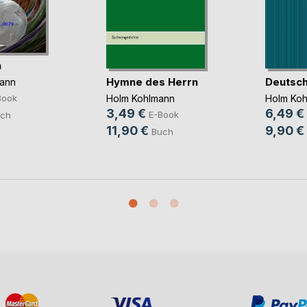
a
Hymne des Herrn
Deutsch
ann
Holm Kohlmann
Holm Ko
Book
3,49 €
6,49 €
E-Book
ch
11,90 €
9,90 €
Buch