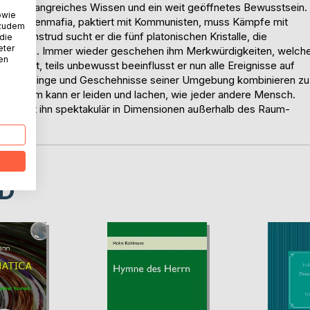
 ein umfangreiches Wissen und ein weit geöffnetes Bewusstsein.
owie
 der Russenmafia, paktiert mit Kommunisten, muss Kämpfe mit
 zudem
e Unstrud sucht er die fünf platonischen Kristalle, die
 die
eter
körpern. Immer wieder geschehen ihm Merkwürdigkeiten, welch
nen
 bewusst, teils unbewusst beeinflusst er nun alle Ereignisse auf
rs. Alle Dinge und Geschehnisse seiner Umgebung kombinieren zu
rotzdem kann er leiden und lachen, wie jeder andere Mensch.
ng lässt ihn spektakulär in Dimensionen außerhalb des Raum-
D