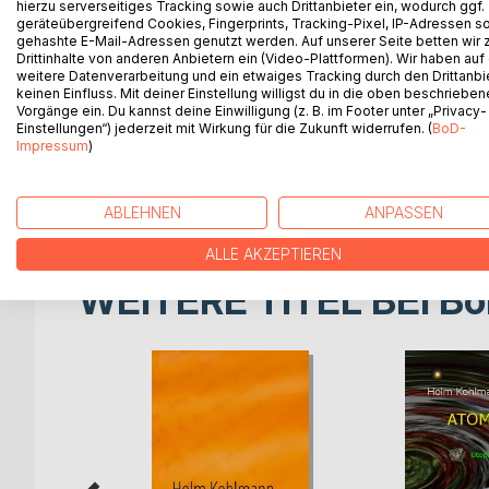
hierzu serverseitiges Tracking sowie auch Drittanbieter ein, wodurch ggf.
deutschen Wiedervereinigung von 1990 besitzt er
geräteübergreifend Cookies, Fingerprints, Tracking-Pixel, IP-Adressen s
Er gründet eine Handelsfirma, gerät in die Fänge
gehashte E-Mail-Adressen genutzt werden. Auf unserer Seite betten wir
schwarzen Mächten bestehen. Mit der hübschen Hex
Drittinhalte von anderen Anbietern ein (Video-Plattformen). Wir haben auf
weitere Datenverarbeitung und ein etwaiges Tracking durch den Drittanbi
zusammen eine unbekannte magische Energie ver
keinen Einfluss. Mit deiner Einstellung willigst du in die oben beschriebe
ihn schrittweise zur Selbsterkenntnis führen. Teils
Vorgänge ein. Du kannst deine Einwilligung (z. B. im Footer unter „Privacy-
der Erde, bleibt jedoch Gefangener seines Körpe
Einstellungen“) jederzeit mit Wirkung für die Zukunft widerrufen. (
BoD-
Impressum
)
großen Veränderungen auf dem blauen Planeten. T
Doch sein unbändiger Drang nach Weiterentwicklu
Zeit-Gefüges zurückkehren.
ABLEHNEN
ANPASSEN
ALLE AKZEPTIEREN
WEITERE TITEL BEI
Bo