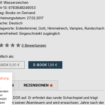
: Wasserzeichen
N-13: 9783848249053
lag: Books on Demand
cheinungsdatum: 27.02.2017
ache: Deutsch
lagworte: Erdenhimmel, Gott, Himmelreich, Vampire, Rundschach
ierefreiheit: Eingeschränkt zugänglich
ertung::
0
Bewertungen
ltlich als:
BUCH
9,90 €
E-BOOK
1,99 €
lärung
TIMMEN
REZENSIONEN
.
wenden
es
 in der DDR auf. Er erfindet das runde Schachspiel und trägt
nutzt
ift er an seinen Abenteuern und wird erwachsen. Jahre nach der
tzen