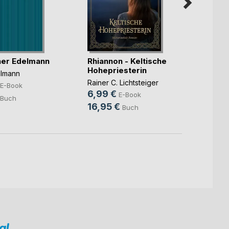
Das K
er Edelmann
Rhiannon - Keltische
Luca R
Hohepriesterin
0,99
hlmann
Rainer C. Lichtsteiger
8,95
E-Book
6,99 €
E-Book
Buch
16,95 €
Buch