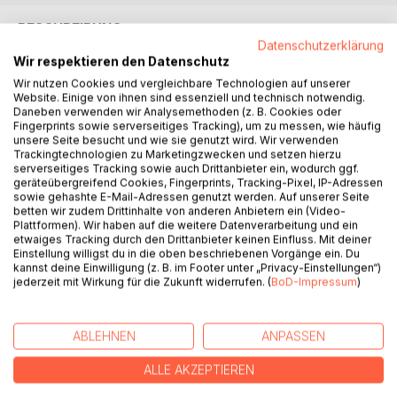
BESCHREIBUNG
Datenschutzerklärung
Wir respektieren den Datenschutz
The Festschrift celebrates Franz-Karl Ehrhard, Professor
Wir nutzen Cookies und vergleichbare Technologien auf unserer
of Tibetan and Buddhist Studies at the Ludwig Maximilian
Website. Einige von ihnen sind essenziell und technisch notwendig.
Daneben verwenden wir Analysemethoden (z. B. Cookies oder
University of Munich from 2003 to 2019. Offered on the
Fingerprints sowie serverseitiges Tracking), um zu messen, wie häufig
occasion of his 65th birthday, it comprises 26 papers by
unsere Seite besucht und wie sie genutzt wird. Wir verwenden
friends and colleagues to honour his outstanding and far-
Trackingtechnologien zu Marketingzwecken und setzen hierzu
serverseitiges Tracking sowie auch Drittanbieter ein, wodurch ggf.
reaching contributions to the field of Tibetan Studies.
geräteübergreifend Cookies, Fingerprints, Tracking-Pixel, IP-Adressen
Mirroring Franz-Karl Ehrhard's research interests, the
sowie gehashte E-Mail-Adressen genutzt werden. Auf unserer Seite
papers centre on the religious and literary traditions of
betten wir zudem Drittinhalte von anderen Anbietern ein (Video-
Plattformen). Wir haben auf die weitere Datenverarbeitung und ein
Tibet and the Himalayas, including sacred geography,
etwaiges Tracking durch den Drittanbieter keinen Einfluss. Mit deiner
religious history, philosophy, and studies in textual
Einstellung willigst du in die oben beschriebenen Vorgänge ein. Du
production and transmission.
kannst deine Einwilligung (z. B. im Footer unter „Privacy-Einstellungen“)
jederzeit mit Wirkung für die Zukunft widerrufen. (
BoD-Impressum
)
AUTOR/IN
ABLEHNEN
ANPASSEN
PRESSESTIMMEN
ALLE AKZEPTIEREN