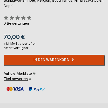
Schlagworte: Tibet, Religion, Buddhismus, Himalaya-Studien,
Nepal
Bewertung::
0%
0
Bewertungen
70,00 €
inkl. MwSt. /
portofrei
sofort verfügbar
IN DEN WARENKORB
Auf die Merkliste
Titel bewerten