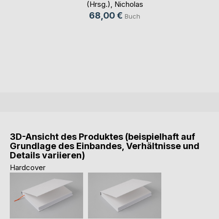
(Hrsg.)
,
Nicholas
Witkowski (Hrsg.)
68,00 €
Buch
3D-Ansicht des Produktes (beispielhaft auf
Grundlage des Einbandes, Verhältnisse und
Details variieren)
Hardcover