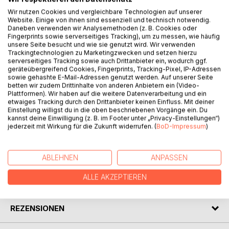
Wir nutzen Cookies und vergleichbare Technologien auf unserer
Website. Einige von ihnen sind essenziell und technisch notwendig.
Daneben verwenden wir Analysemethoden (z. B. Cookies oder
BESCHREIBUNG
Fingerprints sowie serverseitiges Tracking), um zu messen, wie häufig
unsere Seite besucht und wie sie genutzt wird. Wir verwenden
Trackingtechnologien zu Marketingzwecken und setzen hierzu
Friedrich Baron de la Motte Fouqué: Undine. Erzählung. Der
serverseitiges Tracking sowie auch Drittanbieter ein, wodurch ggf.
geräteübergreifend Cookies, Fingerprints, Tracking-Pixel, IP-Adressen
Nachdruck des Textes in der «Bibliothek der
sowie gehashte E-Mail-Adressen genutzt werden. Auf unserer Seite
Erstausgaben» folgt originalgetreu in Orthographie und
betten wir zudem Drittinhalte von anderen Anbietern ein (Video-
Interpunktion der Erstausgabe von 1811. Die
Plattformen). Wir haben auf die weitere Datenverarbeitung und ein
etwaiges Tracking durch den Drittanbieter keinen Einfluss. Mit deiner
Originalpaginierung wird im fortlaufenden Text vermerkt.
Einstellung willigst du in die oben beschriebenen Vorgänge ein. Du
Der Anhang (Textgestalt, Glossar, Zeittafel, Nachwort) gibt
kannst deine Einwilligung (z. B. im Footer unter „Privacy-Einstellungen“)
Auskunft zu Leben und Werk.
jederzeit mit Wirkung für die Zukunft widerrufen. (
BoD-Impressum
)
AUTOR/IN
ABLEHNEN
ANPASSEN
ALLE AKZEPTIEREN
PRESSESTIMMEN
REZENSIONEN