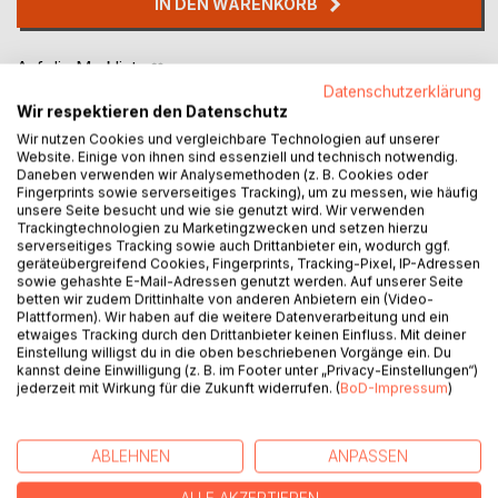
IN DEN WARENKORB
Auf die Merkliste
Titel bewerten
Datenschutzerklärung
Wir respektieren den Datenschutz
Wir nutzen Cookies und vergleichbare Technologien auf unserer
Website. Einige von ihnen sind essenziell und technisch notwendig.
Daneben verwenden wir Analysemethoden (z. B. Cookies oder
Fingerprints sowie serverseitiges Tracking), um zu messen, wie häufig
unsere Seite besucht und wie sie genutzt wird. Wir verwenden
Trackingtechnologien zu Marketingzwecken und setzen hierzu
serverseitiges Tracking sowie auch Drittanbieter ein, wodurch ggf.
BESCHREIBUNG
geräteübergreifend Cookies, Fingerprints, Tracking-Pixel, IP-Adressen
sowie gehashte E-Mail-Adressen genutzt werden. Auf unserer Seite
betten wir zudem Drittinhalte von anderen Anbietern ein (Video-
Plattformen). Wir haben auf die weitere Datenverarbeitung und ein
This book is your indispensable guide to the fascinating
etwaiges Tracking durch den Drittanbieter keinen Einfluss. Mit deiner
world of the financial markets. This comprehensive
Einstellung willigst du in die oben beschriebenen Vorgänge ein. Du
kannst deine Einwilligung (z. B. im Footer unter „Privacy-Einstellungen“)
handbook demystifies the complexities of the stock
jederzeit mit Wirkung für die Zukunft widerrufen. (
BoD-Impressum
)
market and gives you everything you need to know to
make your entry into trading confident and informed. From
the basics of the stock market, to key trading instruments
ABLEHNEN
ANPASSEN
and strategies, to advanced topics such as global markets
and risk management, this book covers every topic