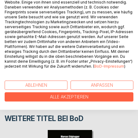
Website. Einige von ihnen sind essenziell und technisch notwendig.
Hinter jedem "und wenn sie nicht gestorben sind" steckt
Daneben verwenden wir Analysemethoden (z. B. Cookies oder
Fingerprints sowie serverseitiges Tracking), um zu messen, wie häufig
ein dunkles Geheimnis und das wird hier erzählt. Erlebe
unsere Seite besucht und wie sie genutzt wird. Wir verwenden
deine Lieblingsmärchen neu: düster und modern, aber
Trackingtechnologien zu Marketingzwecken und setzen hierzu
immer märchenhaft. Gibt es noch ein Happy End?
serverseitiges Tracking sowie auch Drittanbieter ein, wodurch ggf.
geräteübergreifend Cookies, Fingerprints, Tracking-Pixel, IP-Adressen
sowie gehashte E-Mail-Adressen genutzt werden. Auf unserer Seite
betten wir zudem Drittinhalte von anderen Anbietern ein (Video-
AUTOR/IN
Plattformen). Wir haben auf die weitere Datenverarbeitung und ein
etwaiges Tracking durch den Drittanbieter keinen Einfluss. Mit deiner
Einstellung willigst du in die oben beschriebenen Vorgänge ein. Du
PRESSESTIMMEN
kannst deine Einwilligung (z. B. im Footer unter „Privacy-Einstellungen“)
jederzeit mit Wirkung für die Zukunft widerrufen. (
BoD-Impressum
)
REZENSIONEN
ABLEHNEN
ANPASSEN
ALLE AKZEPTIEREN
WEITERE TITEL BEI
BoD