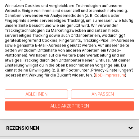
Wir nutzen Cookies und vergleichbare Technologien auf unserer
Website. Einige von ihnen sind essenziell und technisch notwendig.
Nach dem Besuch bei einer Wahrsagerin läuft in Caros
Daneben verwenden wir Analysemethoden (z. B. Cookies oder
Leben alles schief. Sie verliert ihren Job, ihr Freund ist nur
Fingerprints sowie serverseitiges Tracking), um zu messen, wie häufig
noch unterwegs und ihre beste Freundin geht mit ihrem
unsere Seite besucht und wie sie genutzt wird. Wir verwenden
Trackingtechnologien zu Marketingzwecken und setzen hierzu
Erzfeind aus.
serverseitiges Tracking sowie auch Drittanbieter ein, wodurch ggf.
Als sie auf der Flucht vor ihrem ehemaligen Chef eine
geräteübergreifend Cookies, Fingerprints, Tracking-Pixel, IP-Adressen
wertvolle Antiquität zerstört und sich zum Ausgleich als
sowie gehashte E-Mail-Adressen genutzt werden. Auf unserer Seite
betten wir zudem Drittinhalte von anderen Anbietern ein (Video-
Kräuterverkäuferin wiederfindet, scheint ihr Leben
Plattformen). Wir haben auf die weitere Datenverarbeitung und ein
endgültig den Bach runterzugehen. Und dann läuft ihr auch
etwaiges Tracking durch den Drittanbieter keinen Einfluss. Mit deiner
noch immer dieser nervige aber unverschämt gut
Einstellung willigst du in die oben beschriebenen Vorgänge ein. Du
aussehende David über den Weg, der sich einen Spaß
kannst deine Einwilligung (z. B. im Footer unter „Privacy-Einstellungen“)
jederzeit mit Wirkung für die Zukunft widerrufen. (
BoD-Impressum
)
daraus zu machen scheint, sie zur Weißglut zu bringen.
ABLEHNEN
ANPASSEN
AUTOR/IN
ALLE AKZEPTIEREN
PRESSESTIMMEN
REZENSIONEN