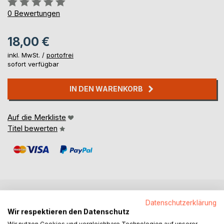
0%
0
Bewertungen
18,00 €
inkl. MwSt. /
portofrei
sofort verfügbar
IN DEN WARENKORB
Auf die Merkliste
Titel bewerten
Datenschutzerklärung
BESCHREIBUNG
Wir respektieren den Datenschutz
Wir nutzen Cookies und vergleichbare Technologien auf unserer