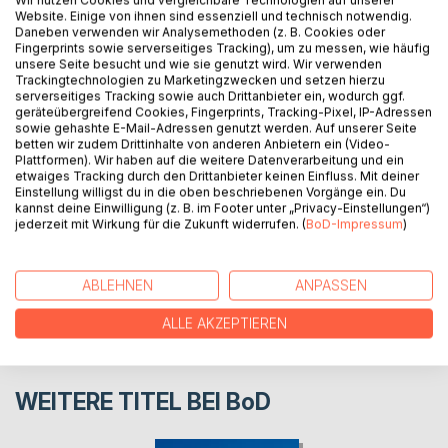
Website. Einige von ihnen sind essenziell und technisch notwendig.
In diesem Buch finden sich meine Gedanken als
Daneben verwenden wir Analysemethoden (z. B. Cookies oder
empathischer Coach bzw.
Fingerprints sowie serverseitiges Tracking), um zu messen, wie häufig
Persönlichkeitsentwicklungsbegleiters, die ich mir zu
unsere Seite besucht und wie sie genutzt wird. Wir verwenden
Trackingtechnologien zu Marketingzwecken und setzen hierzu
Privat- und Berufsleben gemacht und hier in loser Form zu
serverseitiges Tracking sowie auch Drittanbieter ein, wodurch ggf.
Papier gebracht habe.
geräteübergreifend Cookies, Fingerprints, Tracking-Pixel, IP-Adressen
sowie gehashte E-Mail-Adressen genutzt werden. Auf unserer Seite
betten wir zudem Drittinhalte von anderen Anbietern ein (Video-
AUTOR/IN
Plattformen). Wir haben auf die weitere Datenverarbeitung und ein
etwaiges Tracking durch den Drittanbieter keinen Einfluss. Mit deiner
Einstellung willigst du in die oben beschriebenen Vorgänge ein. Du
kannst deine Einwilligung (z. B. im Footer unter „Privacy-Einstellungen“)
PRESSESTIMMEN
jederzeit mit Wirkung für die Zukunft widerrufen. (
BoD-Impressum
)
REZENSIONEN
ABLEHNEN
ANPASSEN
ALLE AKZEPTIEREN
WEITERE TITEL BEI
BoD