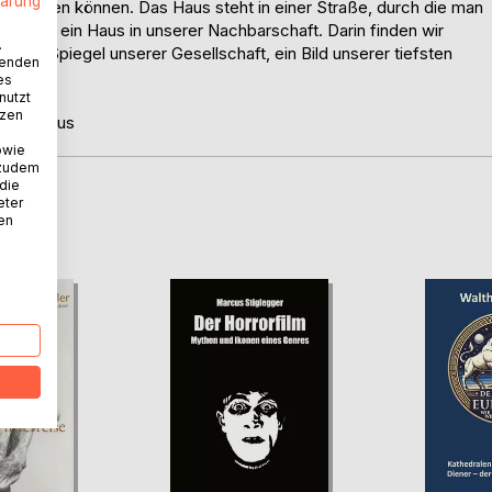
lärung
 schlafen können. Das Haus steht in einer Straße, durch die man
ill. Es ist ein Haus in unserer Nachbarschaft. Darin finden wir
.
inen Spiegel unserer Gesellschaft, ein Bild unserer tiefsten
wenden
es
nutzt
tzen
Frauenhaus
owie
 zudem
 die
eter
D
nen