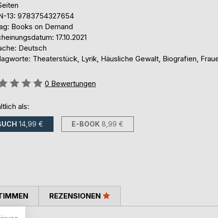
Seiten
N-13: 9783754327654
lag: Books on Demand
cheinungsdatum: 17.10.2021
ache: Deutsch
lagworte: Theaterstück, Lyrik, Häusliche Gewalt, Biografien, Fra
ertung::
0
Bewertungen
ltlich als:
BUCH
14,99 €
E-BOOK
8,99 €
TIMMEN
REZENSIONEN