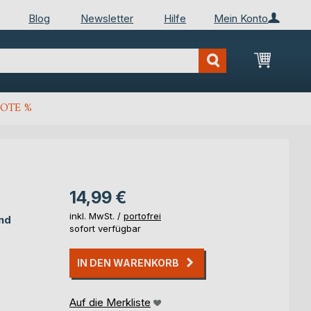
Blog
Newsletter
Hilfe
Mein Konto
Mein Wa
OTE %
14,99 €
inkl. MwSt. /
portofrei
und
sofort verfügbar
IN DEN WARENKORB
Auf die Merkliste