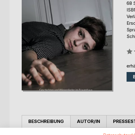
68 
ISB
Ver
Ers
Spr
Sch
Bew
0%
erhä
BESCHREIBUNG
AUTOR/IN
PRESSES