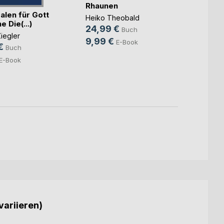
Rhaunen
alen für Gott
Die n
Heiko Theobald
e Die(...)
Jahre
24,99 €
Buch
Ever
iegler
Martin
9,99 €
E-Book
€
35,0
Buch
9,99
E-Book
variieren)