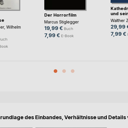
Kathedr
und sein
Der Horrorfilm
se
Walther Z
Marcus Stiglegger
29,99 
ler
,
Wilhelm
19,99 €
Buch
7,99 €
7,99 €
E-Book
Buch
Book
Grundlage des Einbandes, Verhältnisse und Details 