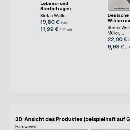
en
Lebens- und
Sterbefragen
Deutsche
r
Stefan Weiller
Winterrei
19,80 €
Buch
Stefan Weil
11,99 €
ok
E-Book
Müller
, ...
22,00 €
9,99 €
E-
3D-Ansicht des Produktes (beispielhaft auf 
Hardcover