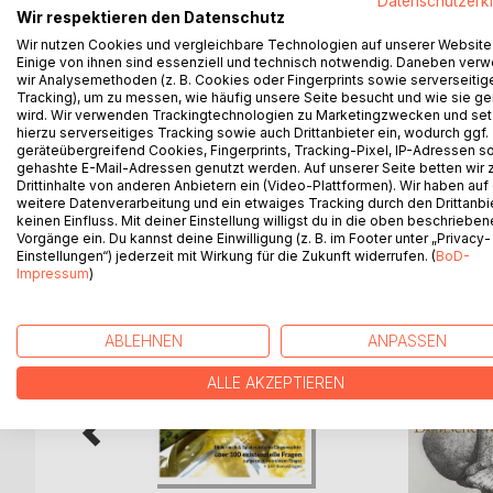
Datenschutzerk
Da ist ein Haus. Darin wohnen Menschen, die nicht
Wir respektieren den Datenschutz
eilig fährt, in der man aber lieber nicht verweilen w
Wir nutzen Cookies und vergleichbare Technologien auf unserer Website
unsere Mütter, unsere Schwestern, unsere Kinder, e
Einige von ihnen sind essenziell und technisch notwendig. Daneben ver
Nacht - und alte Lieder einer ewigen Sehnsucht.
wir Analysemethoden (z. B. Cookies oder Fingerprints sowie serverseitig
Tracking), um zu messen, wie häufig unsere Seite besucht und wie sie ge
wird. Wir verwenden Trackingtechnologien zu Marketingzwecken und se
Nachtgeschichten, Abend- und Wiegenlieder im 
hierzu serverseitiges Tracking sowie auch Drittanbieter ein, wodurch ggf.
geräteübergreifend Cookies, Fingerprints, Tracking-Pixel, IP-Adressen s
gehashte E-Mail-Adressen genutzt werden. Auf unserer Seite betten wir
Drittinhalte von anderen Anbietern ein (Video-Plattformen). Wir haben auf
weitere Datenverarbeitung und ein etwaiges Tracking durch den Drittanbi
WEITERE TITEL BEI
Bo
keinen Einfluss. Mit deiner Einstellung willigst du in die oben beschriebe
Vorgänge ein. Du kannst deine Einwilligung (z. B. im Footer unter „Privacy-
Einstellungen“) jederzeit mit Wirkung für die Zukunft widerrufen. (
BoD-
Impressum
)
ABLEHNEN
ANPASSEN
ALLE AKZEPTIEREN