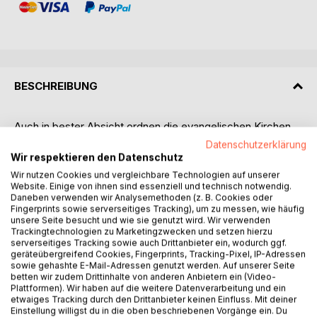
BESCHREIBUNG
Auch in bester Absicht ordnen die evangelischen Kirchen
so viel, dass sie dem Heiligen Geist zu wenig Platz lassen
Datenschutzerklärung
und lieber auf Papiere und Nachweise setzen.
Wir respektieren den Datenschutz
Mitarbeitende in der Kirche verstehen sich lieber
Wir nutzen Cookies und vergleichbare Technologien auf unserer
professionell als "geistlich". Wer sich als besonders fromm
Website. Einige von ihnen sind essenziell und technisch notwendig.
Daneben verwenden wir Analysemethoden (z. B. Cookies oder
definiert, hat den Heiligen Geist im Griff und möchte das
Fingerprints sowie serverseitiges Tracking), um zu messen, wie häufig
gerne auf seine Mitmenschen und die ganze Kirche sowie
unsere Seite besucht und wie sie genutzt wird. Wir verwenden
ihre Theologie ausdehnen. Die Botschaft Jesu vom
Trackingtechnologien zu Marketingzwecken und setzen hierzu
serverseitiges Tracking sowie auch Drittanbieter ein, wodurch ggf.
Glauben an den Gott, der Menschen nicht bedroht, sondern
geräteübergreifend Cookies, Fingerprints, Tracking-Pixel, IP-Adressen
liebt, kommt dabei oft zu kurz. Je mehr die Institution
sowie gehashte E-Mail-Adressen genutzt werden. Auf unserer Seite
Kirche in den Mittelpunkt des Strebens tritt, desto weniger
betten wir zudem Drittinhalte von anderen Anbietern ein (Video-
Plattformen). Wir haben auf die weitere Datenverarbeitung und ein
kann sie dem Wirken des in ihrem Zentrum stehenden
etwaiges Tracking durch den Drittanbieter keinen Einfluss. Mit deiner
unkontrollierbaren Heiligen Geistes vertrauen.
Einstellung willigst du in die oben beschriebenen Vorgänge ein. Du