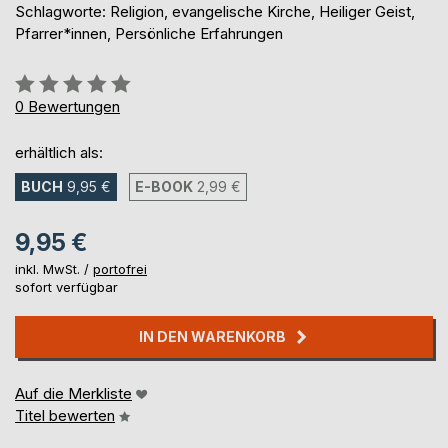
Schlagworte: Religion, evangelische Kirche, Heiliger Geist,
Pfarrer*innen, Persönliche Erfahrungen
Bewertung::
0%
0
Bewertungen
erhältlich als:
BUCH
9,95 €
E-BOOK
2,99 €
9,95 €
inkl. MwSt. /
portofrei
sofort verfügbar
IN DEN WARENKORB
Auf die Merkliste
Titel bewerten