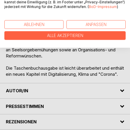
kannst deine Einwilligung (z. B. im Footer unter „Privacy-Einstellungen“)
Nach der Auffassung Jesu aber "weht (immer noch) der
jederzeit mit Wirkung für die Zukunft widerrufen. (
BoD-Impressum
)
Wind, wo er will und du hörst sein Sausen wohl. Du weißt
aber nicht, woher er kommt und wohin er fährt. So ist es
ABLEHNEN
ANPASSEN
bei jedem, der aus dem Geist geboren wird." (Joh. 3, 8)
ALLE AKZEPTIEREN
Der Autor beschreibt das am Pastor(Inn)en- oder
Pfarrer(Innen)bild, an einigen Tätigkeitsfeldern der Kirche,
an Seelsorgebemühungen sowie an Organisations- und
Reformwünschen.
Die Taschenbuchausgabe ist leicht überarbeitet und enthält
ein neues Kapitel mit Digitalisierung, Klima und "Corona".
AUTOR/IN
PRESSESTIMMEN
REZENSIONEN