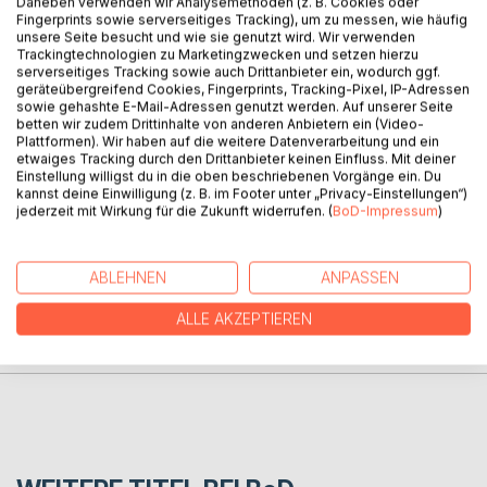
Daneben verwenden wir Analysemethoden (z. B. Cookies oder
Crime? Oder eine Tat mit homophobem Hintergrund? Die
Fingerprints sowie serverseitiges Tracking), um zu messen, wie häufig
Ermittlungen gestalten sich äußerst schwierig, da
unsere Seite besucht und wie sie genutzt wird. Wir verwenden
verschiedene Personen als Täter in Frage kommen. Lange
Trackingtechnologien zu Marketingzwecken und setzen hierzu
Zeit tappt der Kommissar im Dunkeln, bis er durch Zufall
serverseitiges Tracking sowie auch Drittanbieter ein, wodurch ggf.
geräteübergreifend Cookies, Fingerprints, Tracking-Pixel, IP-Adressen
auf die Spur eiskalter Killer trifft, auf deren Konto noch
sowie gehashte E-Mail-Adressen genutzt werden. Auf unserer Seite
weitere Morde gehen. Mit Schrecken muss er feststellen,
betten wir zudem Drittinhalte von anderen Anbietern ein (Video-
dass neben ihm selbst und seinem Partner auch ihrem
Plattformen). Wir haben auf die weitere Datenverarbeitung und ein
etwaiges Tracking durch den Drittanbieter keinen Einfluss. Mit deiner
gemeinsamen Sohn Gefahr droht.
Einstellung willigst du in die oben beschriebenen Vorgänge ein. Du
kannst deine Einwilligung (z. B. im Footer unter „Privacy-Einstellungen“)
jederzeit mit Wirkung für die Zukunft widerrufen. (
BoD-Impressum
)
AUTOR/IN
ABLEHNEN
ANPASSEN
PRESSESTIMMEN
ALLE AKZEPTIEREN
REZENSIONEN