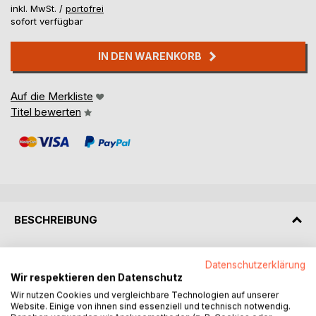
inkl. MwSt. /
portofrei
sofort verfügbar
IN DEN WARENKORB
Auf die Merkliste
Titel bewerten
BESCHREIBUNG
Der 6. Fall des Kommissars Jürgen Schneider aus Basel.
Datenschutzerklärung
Auf offener Straße wird ein Kongolese erstochen, der mit
Wir respektieren den Datenschutz
einer Sugar Mummy zusammenlebt. Hat der Mord etwas
Wir nutzen Cookies und vergleichbare Technologien auf unserer
mit ihr zu tun? Oder ist es ein ausländerfeindliches Hate
Website. Einige von ihnen sind essenziell und technisch notwendig.