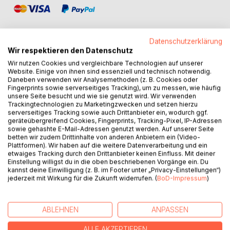
Datenschutzerklärung
Wir respektieren den Datenschutz
Wir nutzen Cookies und vergleichbare Technologien auf unserer
BESCHREIBUNG
Website. Einige von ihnen sind essenziell und technisch notwendig.
Daneben verwenden wir Analysemethoden (z. B. Cookies oder
Fingerprints sowie serverseitiges Tracking), um zu messen, wie häufig
In diesem Buch erfährt der Leser über die Möglichkeit, das
unsere Seite besucht und wie sie genutzt wird. Wir verwenden
Trackingtechnologien zu Marketingzwecken und setzen hierzu
heute fast unbekannte geistige Gebiet ohne das
serverseitiges Tracking sowie auch Drittanbieter ein, wodurch ggf.
Unvollkommene, Böse und Täuschende zu erreichen. Der
geräteübergreifend Cookies, Fingerprints, Tracking-Pixel, IP-Adressen
Weg zu diesem Ziel wurde in dieser Abhandlung in allen
sowie gehashte E-Mail-Adressen genutzt werden. Auf unserer Seite
betten wir zudem Drittinhalte von anderen Anbietern ein (Video-
wahren religiösen Lehren mehrmals dargestellt und durch
Plattformen). Wir haben auf die weitere Datenverarbeitung und ein
die dort angeführten erleuchteten Menschen bestätigt.
etwaiges Tracking durch den Drittanbieter keinen Einfluss. Mit deiner
Im allgemeinen Teil der Abhandlung schildert der Autor die
Einstellung willigst du in die oben beschriebenen Vorgänge ein. Du
geistige Natur des Menschen. Der Leser findet hier
kannst deine Einwilligung (z. B. im Footer unter „Privacy-Einstellungen“)
jederzeit mit Wirkung für die Zukunft widerrufen. (
BoD-Impressum
)
Antwort auf viele philosophische und theologische Fragen,
wie zum Beispiel:
Gibt es Gott? Was ist Freiheit, Unfreiheit, Erlösung, Wissen,
ABLEHNEN
ANPASSEN
Glaube und der Sinn des Lebens?
Im speziellen Teil wird die wahre religiöse Lehre dieser
ALLE AKZEPTIEREN