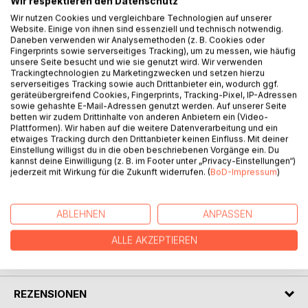
Wir respektieren den Datenschutz
Wir nutzen Cookies und vergleichbare Technologien auf unserer
BESCHREIBUNG
Website. Einige von ihnen sind essenziell und technisch notwendig.
Daneben verwenden wir Analysemethoden (z. B. Cookies oder
Fingerprints sowie serverseitiges Tracking), um zu messen, wie häufig
unsere Seite besucht und wie sie genutzt wird. Wir verwenden
Solch relative Freiheit wie in einem Westberlin
Trackingtechnologien zu Marketingzwecken und setzen hierzu
aufzuwachsen, das von einer Mauer umgeben ist, in einer
serverseitiges Tracking sowie auch Drittanbieter ein, wodurch ggf.
Familie, in der sich ständig alle umbringen wollen, wo ein
geräteübergreifend Cookies, Fingerprints, Tracking-Pixel, IP-Adressen
sowie gehashte E-Mail-Adressen genutzt werden. Auf unserer Seite
Kind, eingesperrt auf sechs Quadratmetern, lernen soll sich
betten wir zudem Drittinhalte von anderen Anbietern ein (Video-
selbst genug zu sein, da können ein Kopf und ein Herz das
Plattformen). Wir haben auf die weitere Datenverarbeitung und ein
kreativ verarbeiten, inklusive Rückkehr und relativer
etwaiges Tracking durch den Drittanbieter keinen Einfluss. Mit deiner
Einstellung willigst du in die oben beschriebenen Vorgänge ein. Du
Versöhnung.
kannst deine Einwilligung (z. B. im Footer unter „Privacy-Einstellungen“)
Weniger durch Dokumentation oder indem ich Zeugnis
jederzeit mit Wirkung für die Zukunft widerrufen. (
BoD-Impressum
)
ablege, als wenn ich mir die Freiheit nehme zu erzählen.
ABLEHNEN
ANPASSEN
AUTOR/IN
ALLE AKZEPTIEREN
PRESSESTIMMEN
REZENSIONEN