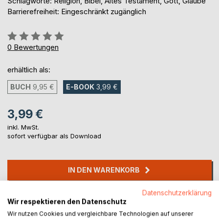
Schlagworte: Religion, Bibel, Altes Testament, Gott, Glaube
Barrierefreiheit: Eingeschränkt zugänglich
Bewertung::
0%
0
Bewertungen
erhältlich als:
BUCH
9,95 €
E-BOOK
3,99 €
3,99 €
inkl. MwSt.
sofort verfügbar als Download
IN DEN WARENKORB
Datenschutzerklärung
Auf die Merkliste
Wir respektieren den Datenschutz
Titel bewerten
Wir nutzen Cookies und vergleichbare Technologien auf unserer