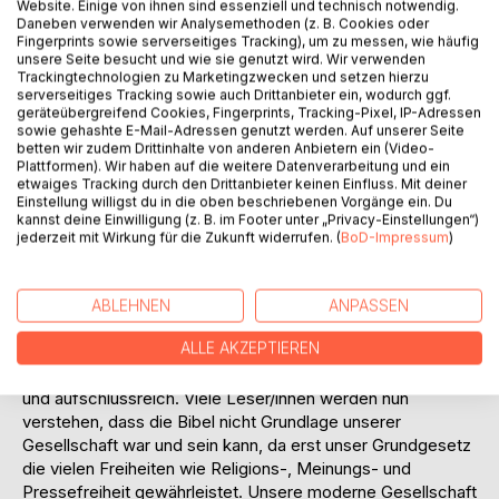
Website. Einige von ihnen sind essenziell und technisch notwendig.
Daneben verwenden wir Analysemethoden (z. B. Cookies oder
Fingerprints sowie serverseitiges Tracking), um zu messen, wie häufig
unsere Seite besucht und wie sie genutzt wird. Wir verwenden
Trackingtechnologien zu Marketingzwecken und setzen hierzu
serverseitiges Tracking sowie auch Drittanbieter ein, wodurch ggf.
geräteübergreifend Cookies, Fingerprints, Tracking-Pixel, IP-Adressen
sowie gehashte E-Mail-Adressen genutzt werden. Auf unserer Seite
BESCHREIBUNG
betten wir zudem Drittinhalte von anderen Anbietern ein (Video-
Plattformen). Wir haben auf die weitere Datenverarbeitung und ein
etwaiges Tracking durch den Drittanbieter keinen Einfluss. Mit deiner
Einstellung willigst du in die oben beschriebenen Vorgänge ein. Du
Wer dieses Buch verbietet, muss die Bibel verbieten. Was
kannst deine Einwilligung (z. B. im Footer unter „Privacy-Einstellungen“)
hier nur aus der Bibel heraus - also systemimmanent - ans
jederzeit mit Wirkung für die Zukunft widerrufen. (
BoD-Impressum
)
Licht gefördert wird, wird so manchen Christen, Juden
oder Moslem aufschrecken. Die Leser/innen werden Dinge
erfahren, die wahrscheinlich bisher nicht gepredigt worden
ABLEHNEN
ANPASSEN
sind. Um Missverständnisse vorzubeugen, sind alle
ALLE AKZEPTIEREN
verwendeten Textstellen im Anhang des Buches
ausgewiesen. Das Buch ist leicht verständlich, spannend
und aufschlussreich. Viele Leser/innen werden nun
verstehen, dass die Bibel nicht Grundlage unserer
Gesellschaft war und sein kann, da erst unser Grundgesetz
die vielen Freiheiten wie Religions-, Meinungs- und
Pressefreiheit gewährleistet. Unsere moderne Gesellschaft