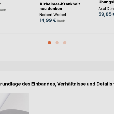
Übungsb
Alzheimer-Krankheit
z
MTR Ioni
neu denken
Axel Do
uch
59,85 
Norbert Wrobel
14,99 €
Buch
Grundlage des Einbandes, Verhältnisse und Details 