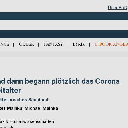
Über BoD
NCE
QUEER
FANTASY
LYRIK
E-BOOK-ANGEB
d dann begann plötzlich das Corona
italter
 literarisches Sachbuch
ter Mainka
,
Michael Mainka
ur- & Humanwissenschaften
erback