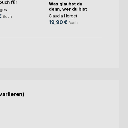
uch für
Was glaubst du
Andrea
s(...)
denn, wer du bist
nges
14,9
€
Claudia Herget
Buch
19,90 €
Buch
variieren)