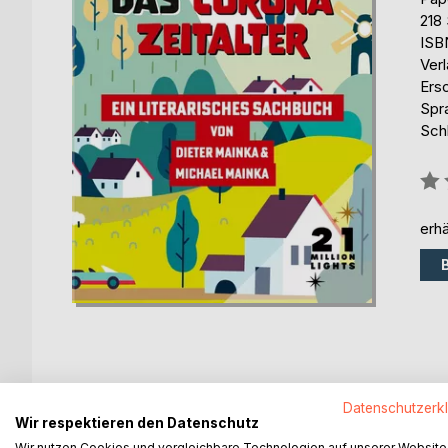
218 
ISB
Ver
Ers
Spr
Sch
Bew
0%
erhä
BESCHREIBUNG
AUTOR/IN
PRESSES
Datenschutzerk
Wir respektieren den Datenschutz
Wir nutzen Cookies und vergleichbare Technologien auf unserer Website