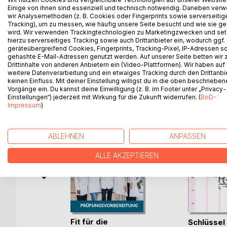
Zum einen Sachbuch und andererseits eine wahre
Einige von ihnen sind essenziell und technisch notwendig. Daneben ver
gemeinnützige Internetseite. Daraus entwickelt si
wir Analysemethoden (z. B. Cookies oder Fingerprints sowie serverseitig
Tracking), um zu messen, wie häufig unsere Seite besucht und wie sie ge
Geschehnisse wechseln sich hier mit spannenden w
wird. Wir verwenden Trackingtechnologien zu Marketingzwecken und se
Einsichten zum neuen Corona Zeitalter ab.
hierzu serverseitiges Tracking sowie auch Drittanbieter ein, wodurch ggf.
geräteübergreifend Cookies, Fingerprints, Tracking-Pixel, IP-Adressen s
gehashte E-Mail-Adressen genutzt werden. Auf unserer Seite betten wir
Drittinhalte von anderen Anbietern ein (Video-Plattformen). Wir haben auf
weitere Datenverarbeitung und ein etwaiges Tracking durch den Drittanbi
WEITERE TITEL BEI
Bo
keinen Einfluss. Mit deiner Einstellung willigst du in die oben beschriebe
Vorgänge ein. Du kannst deine Einwilligung (z. B. im Footer unter „Privacy-
Einstellungen“) jederzeit mit Wirkung für die Zukunft widerrufen. (
BoD-
Impressum
)
ABLEHNEN
ANPASSEN
ALLE AKZEPTIEREN
IMANERE
Fit für die
Schlüssel
LA