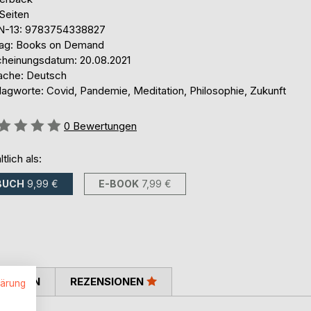
Seiten
N-13: 9783754338827
lag: Books on Demand
cheinungsdatum: 20.08.2021
ache: Deutsch
lagworte: Covid, Pandemie, Meditation, Philosophie, Zukunft
ertung::
0
Bewertungen
ltlich als:
BUCH
9,99 €
E-BOOK
7,99 €
TIMMEN
REZENSIONEN
lärung
.