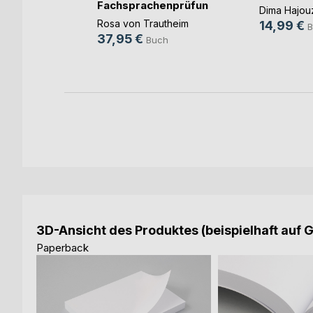
Fachsprachenprüfung
Dima Hajou
Me(...)
Rosa von Trautheim
14,99 €
B
ch
37,95 €
Buch
3D-Ansicht des Produktes (beispielhaft auf 
Paperback