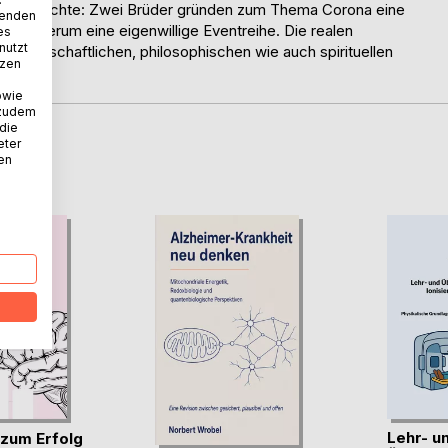
 Geschichte: Zwei Brüder gründen zum Thema Corona eine
wenden
ch wiederum eine eigenwillige Eventreihe. Die realen
es
nutzt
issenschaftlichen, philosophischen wie auch spirituellen
tzen
owie
 zudem
 die
eter
D
nen
Lehr- u
 zum Erfolg