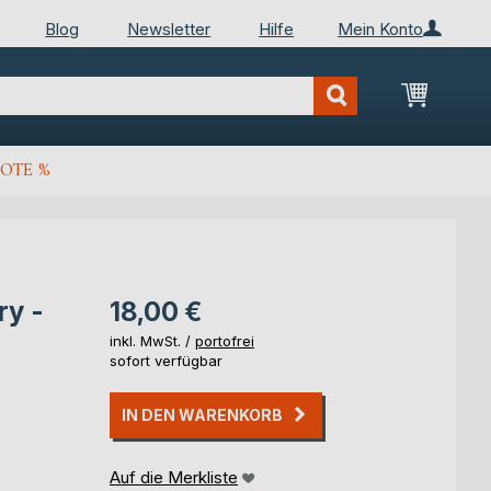
Blog
Newsletter
Hilfe
Mein Konto
Mein Wa
OTE %
ry -
18,00 €
inkl. MwSt. /
portofrei
sofort verfügbar
IN DEN WARENKORB
Auf die Merkliste