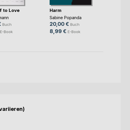
f to Love
Harm
Hinte
liegt
mann
Sabine Popanda
Marc St
€
20,00 €
Buch
Buch
14,9
8,99 €
E-Book
E-Book
4,99
variieren)