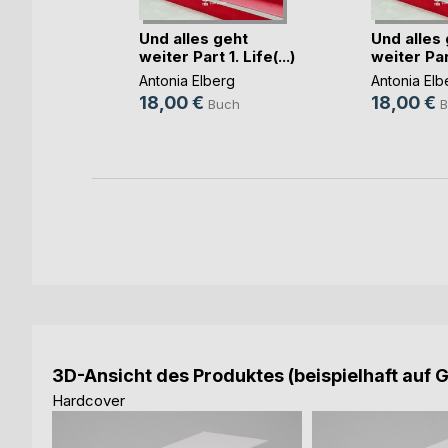
Und alles geht
Und alles
weiter Part 1. Life(...)
weiter Part
ch
Antonia Elberg
Antonia Elb
18,00 €
18,00 €
Buch
B
3D-Ansicht des Produktes (beispielhaft auf 
Hardcover