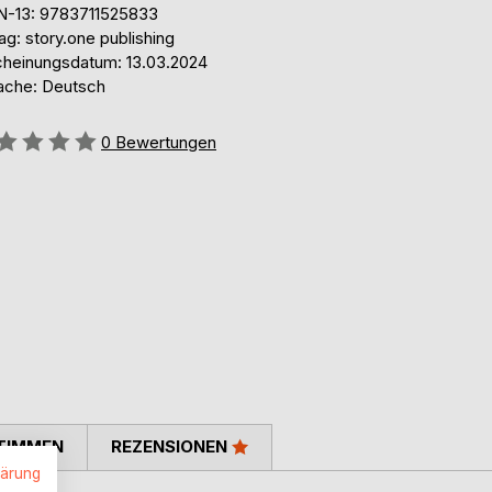
N-13: 9783711525833
ag: story.one publishing
cheinungsdatum: 13.03.2024
ache: Deutsch
ertung::
0
Bewertungen
TIMMEN
REZENSIONEN
lärung