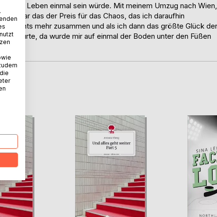
, wie mein Leben einmal sein würde. Mit meinem Umzug nach Wien,
.
ngen. War das der Preis für das Chaos, das ich daraufhin
wenden
lich nichts mehr zusammen und als ich dann das größte Glück de
es
nutzt
tig spürte, da wurde mir auf einmal der Boden unter den Füßen
tzen
l war.
owie
 zudem
 die
eter
D
nen