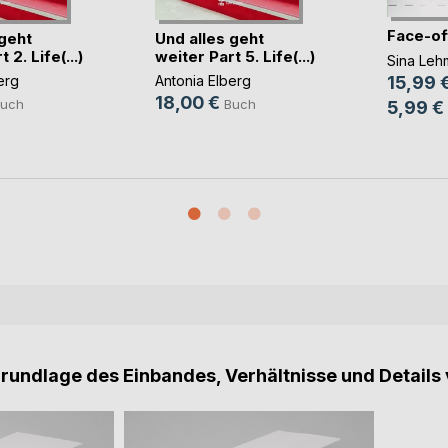
Face-of
 geht
Und alles geht
 2. Life(...)
weiter Part 5. Life(...)
Sina Leh
15,99 
erg
Antonia Elberg
18,00 €
uch
Buch
5,99 €
Grundlage des Einbandes, Verhältnisse und Details 