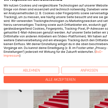
Ich hatte nie eine bestimmte Vorstellung gehabt
Wir nutzen Cookies und vergleichbare Technologien auf unserer Website
ist bereits mein größter Wunsch in Erfüllung gega
Einige von ihnen sind essenziell und technisch notwendig. Daneben ver
durchlebte? In meinem kleinen Traum passte plötz
wir Analysemethoden (z. B. Cookies oder Fingerprints sowie serverseitig
Tracking), um zu messen, wie häufig unsere Seite besucht und wie sie ge
Welt und den größten Schmerz überhaupt gleichzei
wird. Wir verwenden Trackingtechnologien zu Marketingzwecken und se
weggerissen und nichts war mehr so, wie es einma
hierzu serverseitiges Tracking sowie auch Drittanbieter ein, wodurch ggf.
geräteübergreifend Cookies, Fingerprints, Tracking-Pixel, IP-Adressen s
gehashte E-Mail-Adressen genutzt werden. Auf unserer Seite betten wir
Drittinhalte von anderen Anbietern ein (Video-Plattformen). Wir haben auf
weitere Datenverarbeitung und ein etwaiges Tracking durch den Drittanbi
WEITERE TITEL BEI
Bo
keinen Einfluss. Mit deiner Einstellung willigst du in die oben beschriebe
Vorgänge ein. Du kannst deine Einwilligung (z. B. im Footer unter „Privacy-
Einstellungen“) jederzeit mit Wirkung für die Zukunft widerrufen. (
BoD-
Impressum
)
ABLEHNEN
ANPASSEN
ALLE AKZEPTIEREN