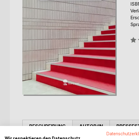
ISB
Verl
Ers
Spr
Bew
0%
BESCHREIBUNG
AUTOR/IN
PRESSES
Datenschutzerk
Wir respektieren den Datenschutz