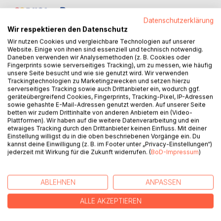
Datenschutzerklärung
Wir respektieren den Datenschutz
Wir nutzen Cookies und vergleichbare Technologien auf unserer
Website. Einige von ihnen sind essenziell und technisch notwendig.
Daneben verwenden wir Analysemethoden (z. B. Cookies oder
Fingerprints sowie serverseitiges Tracking), um zu messen, wie häufig
BESCHREIBUNG
unsere Seite besucht und wie sie genutzt wird. Wir verwenden
Trackingtechnologien zu Marketingzwecken und setzen hierzu
serverseitiges Tracking sowie auch Drittanbieter ein, wodurch ggf.
Seit jeher haben die Philosophen darüber gestritten, ob der
geräteübergreifend Cookies, Fingerprints, Tracking-Pixel, IP-Adressen
Mensch „das Maß aller Dinge“ sei. Dabei stellen sie sich
sowie gehashte E-Mail-Adressen genutzt werden. Auf unserer Seite
betten wir zudem Drittinhalte von anderen Anbietern ein (Video-
solchen Fragen wie: Was ist der Mensch? Was prägt ihn?
Plattformen). Wir haben auf die weitere Datenverarbeitung und ein
Ist das, was wir erleben, sein wahres Ich? Wie zeigt sich
etwaiges Tracking durch den Drittanbieter keinen Einfluss. Mit deiner
der Zwiespalt zwischen dem „Menschlichen“ und dem,
Einstellung willigst du in die oben beschriebenen Vorgänge ein. Du
kannst deine Einwilligung (z. B. im Footer unter „Privacy-Einstellungen“)
was wir als „unmenschlich“ bezeichnen?
jederzeit mit Wirkung für die Zukunft widerrufen. (
BoD-Impressum
)
Beide Lyriker verdanken ihr Kennenlernen dem
Freundeskreis und Verein der „Poeten vom Müggelsee“.
Sie haben gemeinsam und jeder für sich die Facetten des
ABLEHNEN
ANPASSEN
Menschseins auf poetische Art zu fassen versucht. Ihre
Lebenserfahrungen sind gleich lang, ihre Sichtweisen
ALLE AKZEPTIEREN
ergänzen sich auf fantasievolle Weise. Ob die zum Teil
unterschiedlichen Herangehensweisen