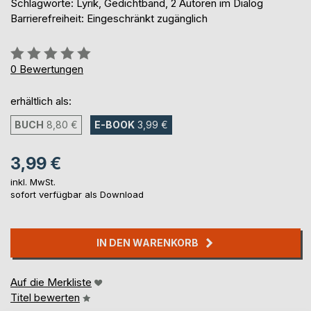
Schlagworte: Lyrik, Gedichtband, 2 Autoren im Dialog
Barrierefreiheit: Eingeschränkt zugänglich
Bewertung::
0%
0
Bewertungen
erhältlich als:
BUCH
8,80 €
E-BOOK
3,99 €
3,99 €
inkl. MwSt.
sofort verfügbar als Download
IN DEN WARENKORB
Auf die Merkliste
Titel bewerten