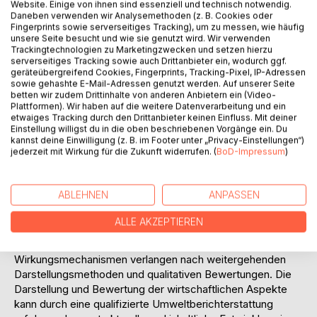
Website. Einige von ihnen sind essenziell und technisch notwendig.
weitgehende Veränderung des globalen Ökosystems zur
Daneben verwenden wir Analysemethoden (z. B. Cookies oder
Folge haben werden. Die Notwendigkeit nach einer klaren
Fingerprints sowie serverseitiges Tracking), um zu messen, wie häufig
Antwort auf die weltweiten und lokalen Umweltprobleme
unsere Seite besucht und wie sie genutzt wird. Wir verwenden
Trackingtechnologien zu Marketingzwecken und setzen hierzu
war nie so dringend wie heute und verlangt sowohl von
serverseitiges Tracking sowie auch Drittanbieter ein, wodurch ggf.
gesellschaftlicher, staatlicher als auch unternehmerischer
geräteübergreifend Cookies, Fingerprints, Tracking-Pixel, IP-Adressen
Seite nach neuen Lösungswegen. Die Unternehmen
sowie gehashte E-Mail-Adressen genutzt werden. Auf unserer Seite
werden wegen ihrer intensiven Austauschbeziehungen mit
betten wir zudem Drittinhalte von anderen Anbietern ein (Video-
Plattformen). Wir haben auf die weitere Datenverarbeitung und ein
der natürlichen Umwelt als Hauptverursacher der
etwaiges Tracking durch den Drittanbieter keinen Einfluss. Mit deiner
Umweltschäden angesehen und sind deshalb in
Einstellung willigst du in die oben beschriebenen Vorgänge ein. Du
besonderer Weise dazu aufgerufen, zur Verringerung bzw.
kannst deine Einwilligung (z. B. im Footer unter „Privacy-Einstellungen“)
jederzeit mit Wirkung für die Zukunft widerrufen. (
BoD-Impressum
)
Vermeidung der Umweltbelastung beizutragen. Ob und
inwiefern Unternehmen ihren Beitrag zur Veränderung und
Lösung der Umweltprobleme leisten, ist mit den
ABLEHNEN
ANPASSEN
traditionellen Formen der finanziellen Rechnungslegung und
umwelttechnischen Bewertung nicht mehr zu "messen".
ALLE AKZEPTIEREN
Die nicht mehr quantifizierbaren Umweltaktivitäten und -
auswirkungen sowie deren komplexe
Wirkungsmechanismen verlangen nach weitergehenden
Darstellungsmethoden und qualitativen Bewertungen. Die
Darstellung und Bewertung der wirtschaftlichen Aspekte
kann durch eine qualifizierte Umweltberichterstattung