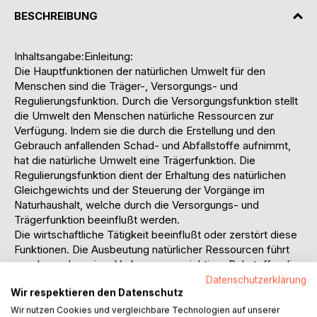
BESCHREIBUNG
Inhaltsangabe:Einleitung:
Die Hauptfunktionen der natürlichen Umwelt für den
Menschen sind die Träger-, Versorgungs- und
Regulierungsfunktion. Durch die Versorgungsfunktion stellt
die Umwelt den Menschen natürliche Ressourcen zur
Verfügung. Indem sie die durch die Erstellung und den
Gebrauch anfallenden Schad- und Abfallstoffe aufnimmt,
hat die natürliche Umwelt eine Trägerfunktion. Die
Regulierungsfunktion dient der Erhaltung des natürlichen
Gleichgewichts und der Steuerung der Vorgänge im
Naturhaushalt, welche durch die Versorgungs- und
Trägerfunktion beeinflußt werden.
Die wirtschaftliche Tätigkeit beeinflußt oder zerstört diese
Funktionen. Die Ausbeutung natürlicher Ressourcen führt
zunehmend zu einer Verknappung wichtiger Rohstoffe; die
ständig wachsenden Abfälle und Luftschadstoffe können
Datenschutzerklärung
Wir respektieren den Datenschutz
von der Umwelt nicht mehr verarbeitet werden, es droht
eine Überforderung der Regulierungsfunktion, die eine
Wir nutzen Cookies und vergleichbare Technologien auf unserer