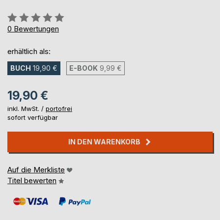
Bewertung::
0%
0
Bewertungen
erhältlich als:
BUCH
19,90 €
E-BOOK
9,99 €
19,90 €
inkl. MwSt. /
portofrei
sofort verfügbar
IN DEN WARENKORB
Auf die Merkliste
Titel bewerten