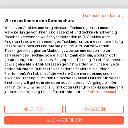
Datenschutzerklärung
BESCHREIBUNG
Wir respektieren den Datenschutz
Wir nutzen Cookies und vergleichbare Technologien auf unserer
Website. Einige von ihnen sind essenziell und technisch notwendig.
Das Buch beschreibt eindrucksvoll die Bewältigung einer
Daneben verwenden wir Analysemethoden (z. B. Cookies oder
Fingerprints sowie serverseitiges Tracking), um zu messen, wie häufig
Blutkrebs-Diagnose samt mehrmonatiger Chemotherapie in
unsere Seite besucht und wie sie genutzt wird. Wir verwenden
der Klinik sowie mehrjährige ambulante Nachbehandlung
Trackingtechnologien zu Marketingzwecken und setzen hierzu
als eine Zäsur im Leben. Im Zentrum steht die Erkenntnis,
serverseitiges Tracking sowie auch Drittanbieter ein, wodurch ggf.
geräteübergreifend Cookies, Fingerprints, Tracking-Pixel, IP-Adressen
dass auch schwere Behandlungsphasen wertvolle
sowie gehashte E-Mail-Adressen genutzt werden. Auf unserer Seite
Lebenszeit sind. Seine Erkenntnis nimmt der Autor mit in
betten wir zudem Drittinhalte von anderen Anbietern ein (Video-
eine anschließend mehrmonatige Auszeit in die Natur einer
Plattformen). Wir haben auf die weitere Datenverarbeitung und ein
etwaiges Tracking durch den Drittanbieter keinen Einfluss. Mit deiner
Bergfarm im indischen Darjeeling. Dort verwebt er die
Einstellung willigst du in die oben beschriebenen Vorgänge ein. Du
erlebte Krankheit und die Zeit in Darjeeling tagebuchartig
kannst deine Einwilligung (z. B. im Footer unter „Privacy-Einstellungen“)
miteinander. Neben ehrlichen und reflektiven Ausführungen
jederzeit mit Wirkung für die Zukunft widerrufen. (
BoD-Impressum
)
zeigt er aber auch die interessanten und oft auch lustigen
Dinge, die er in beiden Lebenswelten erlebt, und freut sich,
ein zweites Leben bekommen zu haben. Ein Buch für
ABLEHNEN
ANPASSEN
Betroffene und Angehörige gleichermaßen.
ALLE AKZEPTIEREN