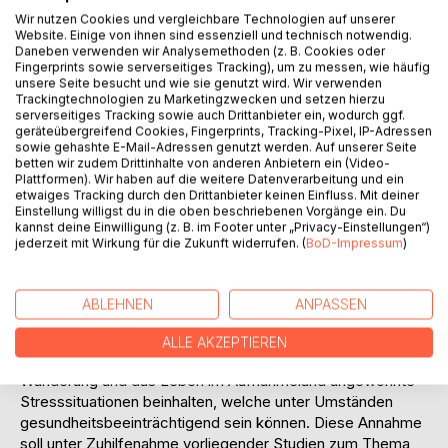
betrachtet. Des weiteren wird beleuchtet, welche
Wir nutzen Cookies und vergleichbare Technologien auf unserer
Vorstellungen von Krankheitsursachen existieren und auf
Website. Einige von ihnen sind essenziell und technisch notwendig.
welche Weise in anderen Völkern Erkrankungen geheilt
Daneben verwenden wir Analysemethoden (z. B. Cookies oder
werden. Hierbei soll die Auswertung ethnomedizinischer
Fingerprints sowie serverseitiges Tracking), um zu messen, wie häufig
unsere Seite besucht und wie sie genutzt wird. Wir verwenden
Ergebnisse behilflich sein. Das Forschungsfeld der
Trackingtechnologien zu Marketingzwecken und setzen hierzu
Ethnomedizin untersucht weltweit Medizinsysteme
serverseitiges Tracking sowie auch Drittanbieter ein, wodurch ggf.
fremder Kulturen und prüft, in welcher Weise Krankheit mit
geräteübergreifend Cookies, Fingerprints, Tracking-Pixel, IP-Adressen
sowie gehashte E-Mail-Adressen genutzt werden. Auf unserer Seite
Kultur verknüpft ist. Ferner sollen im ersten Teil der Arbeit
betten wir zudem Drittinhalte von anderen Anbietern ein (Video-
Heilerpersönlichkeiten anderer Völker und ihre Art mit
Plattformen). Wir haben auf die weitere Datenverarbeitung und ein
auftretenden Erkrankungen umzugehen betrachtet
etwaiges Tracking durch den Drittanbieter keinen Einfluss. Mit deiner
Einstellung willigst du in die oben beschriebenen Vorgänge ein. Du
werden.
kannst deine Einwilligung (z. B. im Footer unter „Privacy-Einstellungen“)
Durch die Wanderung von einer in eine andere Gesellschaft
jederzeit mit Wirkung für die Zukunft widerrufen. (
BoD-Impressum
)
geschieht nicht selten ein vollständiger Bruch mit dem
bisherigen sozialen Umfeld. So soll im zweiten Teil dieser
Arbeit zunächst geklärt werden, welche Auswirkungen der
ABLEHNEN
ANPASSEN
Migrationsprozess auf die körperliche und seelische
Verfassung der Wandernden hat. In der vorliegenden Arbeit
ALLE AKZEPTIEREN
wird davon ausgegangen, dass der Prozess der
Wanderung und das Leben im Aufnahmeland ungewohnte
Stresssituationen beinhalten, welche unter Umständen
gesundheitsbeeinträchtigend sein können. Diese Annahme
soll unter Zuhilfenahme vorliegender Studien zum Thema