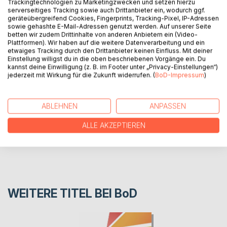
Trackingtechnologien zu Marketingzwecken und setzen hierzu
serverseitiges Tracking sowie auch Drittanbieter ein, wodurch ggf.
geräteübergreifend Cookies, Fingerprints, Tracking-Pixel, IP-Adressen
Magictype ist ein Lernspiel zum erlernen der Chinesischen
sowie gehashte E-Mail-Adressen genutzt werden. Auf unserer Seite
Schriftsprache. Dieses Übungsheft enthält Aufgaben zum
betten wir zudem Drittinhalte von anderen Anbietern ein (Video-
selbstständigen Lesen Üben.
Plattformen). Wir haben auf die weitere Datenverarbeitung und ein
etwaiges Tracking durch den Drittanbieter keinen Einfluss. Mit deiner
Einstellung willigst du in die oben beschriebenen Vorgänge ein. Du
kannst deine Einwilligung (z. B. im Footer unter „Privacy-Einstellungen“)
AUTOR/IN
jederzeit mit Wirkung für die Zukunft widerrufen. (
BoD-Impressum
)
PRESSESTIMMEN
ABLEHNEN
ANPASSEN
REZENSIONEN
ALLE AKZEPTIEREN
WEITERE TITEL BEI
BoD