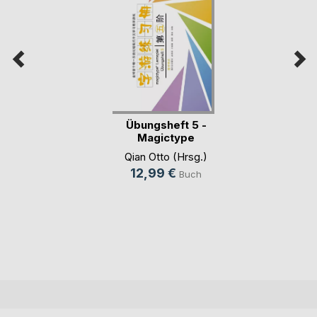
Übungsheft 5 -
Magictype
chinesisc(...)
Qian Otto (Hrsg.)
12,99 €
Buch