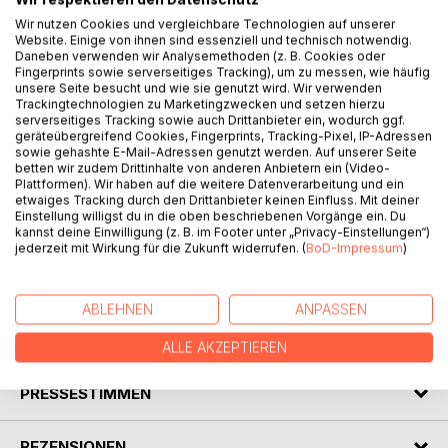
Wir nutzen Cookies und vergleichbare Technologien auf unserer
Website. Einige von ihnen sind essenziell und technisch notwendig.
Daneben verwenden wir Analysemethoden (z. B. Cookies oder
Fingerprints sowie serverseitiges Tracking), um zu messen, wie häufig
BESCHREIBUNG
unsere Seite besucht und wie sie genutzt wird. Wir verwenden
Trackingtechnologien zu Marketingzwecken und setzen hierzu
serverseitiges Tracking sowie auch Drittanbieter ein, wodurch ggf.
Das Übungsbuch hat zwei Teile.
geräteübergreifend Cookies, Fingerprints, Tracking-Pixel, IP-Adressen
sowie gehashte E-Mail-Adressen genutzt werden. Auf unserer Seite
Teil 1 ist für Lernende gedacht, die schon
betten wir zudem Drittinhalte von anderen Anbietern ein (Video-
Buchstabenkenntnisse besitzen, aber noch nicht die
Plattformen). Wir haben auf die weitere Datenverarbeitung und ein
Buchstabenkombinationen gelernt haben. Auch auf dieser
etwaiges Tracking durch den Drittanbieter keinen Einfluss. Mit deiner
Einstellung willigst du in die oben beschriebenen Vorgänge ein. Du
Lernstufe können die Teilnehmer schon selbständig
kannst deine Einwilligung (z. B. im Footer unter „Privacy-Einstellungen“)
vielfältige Übungsformen bearbeiten.
jederzeit mit Wirkung für die Zukunft widerrufen. (
BoD-Impressum
)
Teil 2 ist für Lernende, die schon über Kenntnisse von
Buchstabenkombinationen verfügen.
ABLEHNEN
ANPASSEN
AUTOR/IN
ALLE AKZEPTIEREN
PRESSESTIMMEN
REZENSIONEN