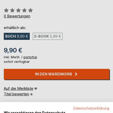
Bewertung::
0%
0
Bewertungen
erhältlich als:
BUCH
9,90 €
E-BOOK
5,99 €
9,90 €
inkl. MwSt. /
portofrei
sofort verfügbar
IN DEN WARENKORB
Auf die Merkliste
Titel bewerten
Datenschutzerklärung
Wir respektieren den Datenschutz