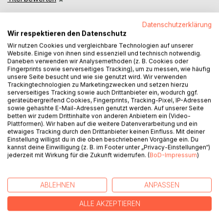
Datenschutzerklärung
Wir respektieren den Datenschutz
Wir nutzen Cookies und vergleichbare Technologien auf unserer
Website. Einige von ihnen sind essenziell und technisch notwendig.
Daneben verwenden wir Analysemethoden (z. B. Cookies oder
Fingerprints sowie serverseitiges Tracking), um zu messen, wie häufig
BESCHREIBUNG
unsere Seite besucht und wie sie genutzt wird. Wir verwenden
Trackingtechnologien zu Marketingzwecken und setzen hierzu
serverseitiges Tracking sowie auch Drittanbieter ein, wodurch ggf.
geräteübergreifend Cookies, Fingerprints, Tracking-Pixel, IP-Adressen
Dieses Praxis- und Übungsbuch mit zahlreichen
sowie gehashte E-Mail-Adressen genutzt werden. Auf unserer Seite
Abbildungen beschreibt neue, intuitive Lösungen für eine
betten wir zudem Drittinhalte von anderen Anbietern ein (Video-
zeit- & kostensparende Unternehmensführung, Faktor 10+
Plattformen). Wir haben auf die weitere Datenverarbeitung und ein
etwaiges Tracking durch den Drittanbieter keinen Einfluss. Mit deiner
effizienter, treffsicher, inkl. Win-Win-Orientierung und
Einstellung willigst du in die oben beschriebenen Vorgänge ein. Du
Perspektivenwechsel.
kannst deine Einwilligung (z. B. im Footer unter „Privacy-Einstellungen“)
jederzeit mit Wirkung für die Zukunft widerrufen. (
BoD-Impressum
)
Nach einer theoretischen Herleitung in den ersten Kapiteln
folgen einleuchtend und detailliert die neuen Techniken in
konkreter Anwendung. Die Erkenntnisse sind mit vielen,
ABLEHNEN
ANPASSEN
lebendigen Beispielen untermalt. Der Autor kommt
ALLE AKZEPTIEREN
zielstrebig auf den Punkt, damit der Leser schnell von den
eigenen Ergebnissen profitieren kann. Dabei wird der