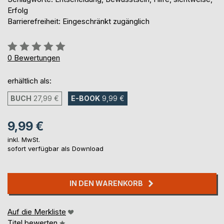
Erfolg
Barrierefreiheit: Eingeschränkt zugänglich
Bewertung::
0%
0
Bewertungen
erhältlich als:
BUCH
27,99 €
E-BOOK
9,99 €
9,99 €
inkl. MwSt.
sofort verfügbar als Download
IN DEN WARENKORB
Auf die Merkliste
Titel bewerten