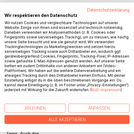
Datenschutzerklärung
Wir respektieren den Datenschutz
Wir nutzen Cookies und vergleichbare Technologien auf unserer
Website. Einige von ihnen sind essenziell und technisch notwendig.
Daneben verwenden wir Analysemethoden (z. B. Cookies oder
Fingerprints sowie serverseitiges Tracking), um zu messen, wie häufig
BESCHREIBUNG
unsere Seite besucht und wie sie genutzt wird. Wir verwenden
Trackingtechnologien zu Marketingzwecken und setzen hierzu
serverseitiges Tracking sowie auch Drittanbieter ein, wodurch ggf.
geräteübergreifend Cookies, Fingerprints, Tracking-Pixel, IP-Adressen
In ihren Workshops erlebt die erfahrene Wiener
sowie gehashte E-Mail-Adressen genutzt werden. Auf unserer Seite
Erziehungsberaterin Vera Rosenauer immer wieder hautnah,
betten wir zudem Drittinhalte von anderen Anbietern ein (Video-
was Eltern wirklich berührt: Was bedeutet denn
Plattformen). Wir haben auf die weitere Datenverarbeitung und ein
etwaiges Tracking durch den Drittanbieter keinen Einfluss. Mit deiner
überhaupt Erziehung? Wie kann man den Selbstwert eines
Einstellung willigst du in die oben beschriebenen Vorgänge ein. Du
Kindes stärken?
kannst deine Einwilligung (z. B. im Footer unter „Privacy-Einstellungen“)
Was, wenn Kinder nicht hören wollen oder in der
jederzeit mit Wirkung für die Zukunft widerrufen. (
BoD-Impressum
)
Trotzphase sind? Wie kann
man Kinder fördern und fordern, ohne sie zu überfordern?
Und was tun, wenn
ABLEHNEN
ANPASSEN
das zweite Kind kommt? All diese Fragen und noch viel
ALLE AKZEPTIEREN
mehr beantwortet die
Expertin im vorliegenden Buch mit vielen alltagstauglichen
Tipps. Auch das